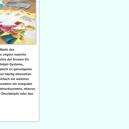
Markt des
ks zögern manche
hts der Kosten für
 Inkjet-Systeme,
leich zu günstigeren
bei häufig übersehen
einfach ein weiteres
sondern ein integraler
etdrucksystems, ebenso
e Druckköpfe oder das
.