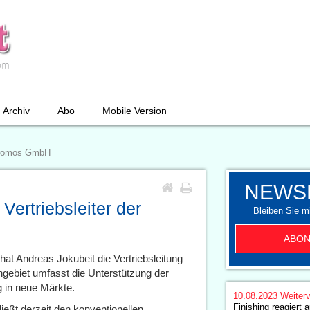
Archiv
Abo
Mobile Version
Chromos GmbH
NEWS
Vertriebsleiter der
Bleiben Sie mi
ABON
t Andreas Jokubeit die Vertriebsleitung
biet umfasst die Unterstützung der
 in neue Märkte.
10.08.2023
Weiterv
Finishing reagiert 
ßt derzeit den konventionellen