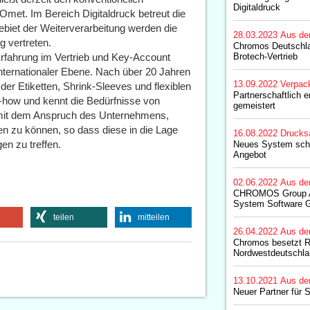
Digitaldruck
met. Im Bereich Digitaldruck betreut die
iet der Weiterverarbeitung werden die
28.03.2023
Aus de
 vertreten.
Chromos Deutschl
Erfahrung im Vertrieb und Key-Account
Brotech-Vertrieb
nternationaler Ebene. Nach über 20 Jahren
13.09.2022
Verpac
der Etiketten, Shrink-Sleeves und flexiblen
Partnerschaftlich 
-how und kennt die Bedürfnisse von
gemeistert
 mit dem Anspruch des Unternehmens,
n zu können, so dass diese in die Lage
16.08.2022
Drucks
n zu treffen.
Neues System schl
Angebot
02.06.2022
Aus de
CHROMOS Group 
System Software 
teilen
mitteilen
26.04.2022
Aus de
Chromos besetzt R
Nordwestdeutschla
13.10.2021
Aus de
Neuer Partner für 