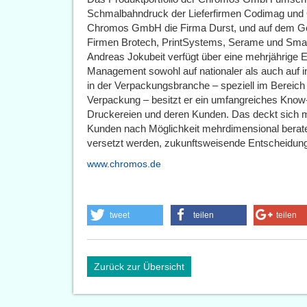
Schmalbahndruck der Lieferfirmen Codimag und O
Chromos GmbH die Firma Durst, und auf dem Geb
Firmen Brotech, PrintSystems, Serame und Smag
Andreas Jokubeit verfügt über eine mehrjährige 
Management sowohl auf nationaler als auch auf i
in der Verpackungsbranche – speziell im Bereich 
Verpackung – besitzt er ein umfangreiches Know
Druckereien und deren Kunden. Das deckt sich
Kunden nach Möglichkeit mehrdimensional berate
versetzt werden, zukunftsweisende Entscheidunge
www.chromos.de
tweet
teilen
teilen
Zurück zur Übersicht