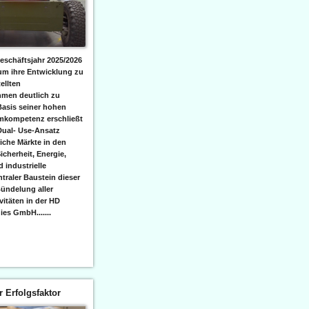
eschäftsjahr 2025/2026
 um ihre Entwicklung zu
ellten
men deutlich zu
Basis seiner hohen
emkompetenz erschließt
Dual- Use-Ansatz
iche Märkte in den
icherheit, Energie,
 industrielle
raler Baustein dieser
ündelung aller
itäten in der HD
es GmbH.......
er Erfolgsfaktor