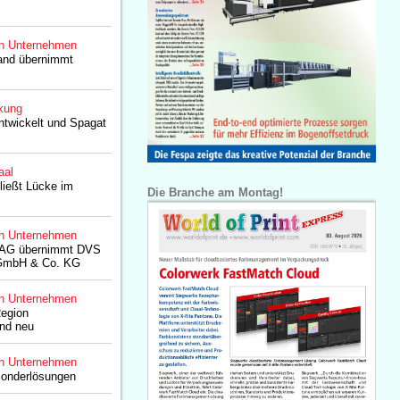
n Unternehmen
and übernimmt
kung
entwickelt und Spagat
aal
ießt Lücke im
Die Branche am Montag!
n Unternehmen
AG übernimmt DVS
GmbH & Co. KG
n Unternehmen
egion
nd neu
n Unternehmen
Sonderlösungen