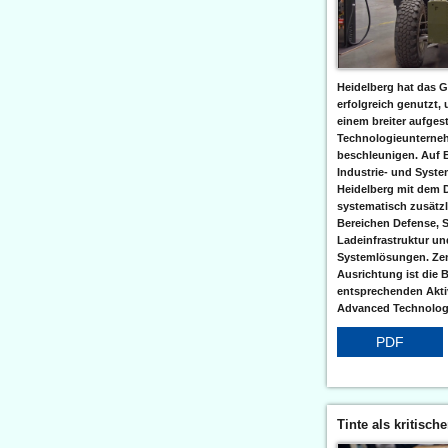
Heidelberg hat das G
erfolgreich genutzt,
einem breiter aufgest
Technologieunterneh
beschleunigen. Auf 
Industrie- und Syst
Heidelberg mit dem 
systematisch zusätzl
Bereichen Defense, S
Ladeinfrastruktur und
Systemlösungen. Zent
Ausrichtung ist die B
entsprechenden Aktiv
Advanced Technologi
PDF
Tinte als kritisch