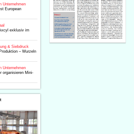
n Unternehmen
st European
aal
Axcyl exklusiv im
lung & Siebdruck
 Produktion – Wurzeln
n Unternehmen
 organisieren Mini-
t