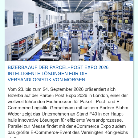
BIZERBA AUF DER PARCEL+POST EXPO 2026:
INTELLIGENTE LÖSUNGEN FÜR DIE
VERSANDLOGISTIK VON MORGEN
Vom 23. bis zum 24. September 2026 präsentiert sich
Bizerba auf der Parcel+Post Expo 2026 in London, einer der
weltweit führenden Fachmessen für Paket-, Post- und E-
Commerce-Logistik. Gemeinsam mit seinem Partner Bluhm
Weber zeigt das Unternehmen an Stand F40 in der Haupt­
halle innovative Lösungen für effiziente Versandprozesse.
Parallel zur Messe findet mit der eCommerce Expo zudem
das größte E-Commerce-Event des Vereinigten Königreichs