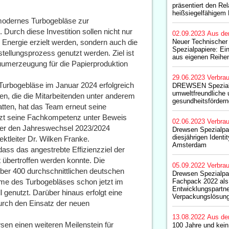
präsentiert den Re
heißsiegelfähigem 
chmodernes Turbogebläse zur
urch diese Investition sollen nicht nur
02.09.2023
Aus de
r Energie erzielt werden, sondern auch die
Neuer Technischer
Spezialpapiere: Ein
ellungsprozess genutzt werden. Ziel ist
aus eigenen Reihe
uumerzeugung für die Papierproduktion
29.06.2023
Verbrau
Turbogebläse im Januar 2024 erfolgreich
DREWSEN Spezialpa
umweltfreundliche 
gen, die die Mitarbeitenden unter anderem
gesundheitsfördern
tten, hat das Team erneut seine
etzt seine Fachkompetenz unter Beweis
02.06.2023
Verbrau
ber den Jahreswechsel 2023/2024
Drewsen Spezialpap
diesjährigen Identi
ktleiter Dr. Wilken Franke.
Amsterdam
dass das angestrebte Effizienzziel der
t übertroffen werden konnte. Die
05.09.2022
Verbrau
ber 400 durchschnittlichen deutschen
Drewsen Spezialpap
rme des Turbogebläses schon jetzt im
Fachpack 2022 als
Entwicklungspartne
 genutzt. Darüber hinaus erfolgt eine
Verpackungslösung
rch den Einsatz der neuen
13.08.2022
Aus de
sen einen weiteren Meilenstein für
100 Jahre und kei