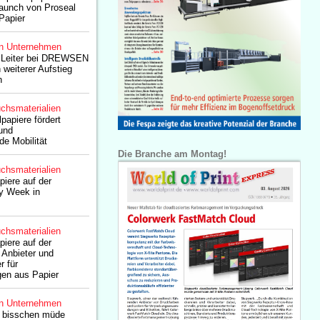
launch von Proseal
Papier
n Unternehmen
 Leiter bei DREWSEN
 weiterer Aufstieg
n
chsmaterialien
piere fördert
und
de Mobilität
Die Branche am Montag!
chsmaterialien
iere auf der
ty Week in
chsmaterialien
iere auf der
 Anbieter und
r für
en aus Papier
n Unternehmen
n bisschen müde