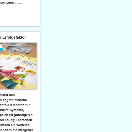
es GmbH.......
er Erfolgsfaktor
Markt des
ks zögern manche
hts der Kosten für
 Inkjet-Systeme,
leich zu günstigeren
bei häufig übersehen
einfach ein weiteres
sondern ein integraler