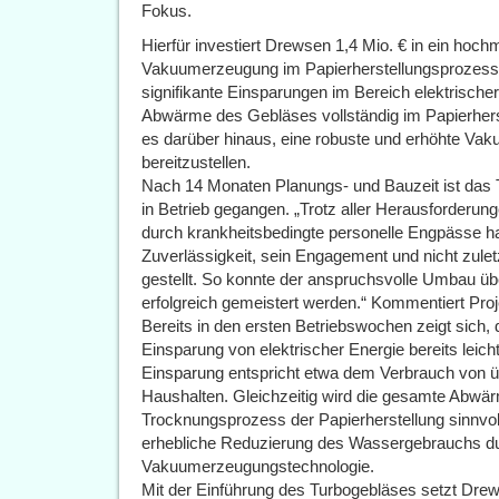
Fokus.
Hierfür investiert Drewsen 1,4 Mio. € in ein ho
Vakuumerzeugung im Papierherstellungsprozess. D
signifikante Einsparungen im Bereich elektrische
Abwärme des Gebläses vollständig im Papierherst
es darüber hinaus, eine robuste und erhöhte Vak
bereitzustellen.
Nach 14 Monaten Planungs- und Bauzeit ist das 
in Betrieb gegangen. „Trotz aller Herausforderun
durch krankheitsbedingte personelle Engpässe ha
Zuverlässigkeit, sein Engagement und nicht zul
gestellt. So konnte der anspruchsvolle Umbau ü
erfolgreich gemeistert werden.“ Kommentiert Proje
Bereits in den ersten Betriebswochen zeigt sich, 
Einsparung von elektrischer Energie bereits leich
Einsparung entspricht etwa dem Verbrauch von ü
Haushalten. Gleichzeitig wird die gesamte Abwä
Trocknungsprozess der Papierherstellung sinnvoll
erhebliche Reduzierung des Wassergebrauchs du
Vakuumerzeugungstechnologie.
Mit der Einführung des Turbogebläses setzt Drew