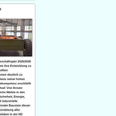
t
eschäftsjahr 2025/2026
 um ihre Entwicklung zu
ellten
men deutlich zu
Basis seiner hohen
emkompetenz erschließt
Dual- Use-Ansatz
iche Märkte in den
icherheit, Energie,
 industrielle
raler Baustein dieser
ündelung aller
itäten in der HD