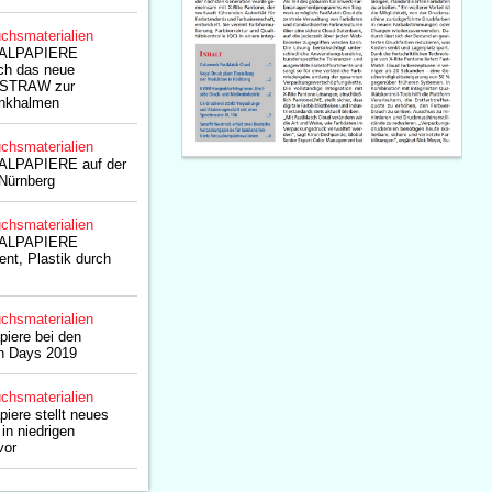
chsmaterialien
ALPAPIERE
ich das neue
OSTRAW zur
inkhalmen
chsmaterialien
LPAPIERE auf der
Nürnberg
chsmaterialien
ALPAPIERE
nt, Plastik durch
chsmaterialien
iere bei den
on Days 2019
chsmaterialien
iere stellt neues
 in niedrigen
vor