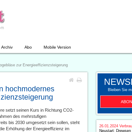
Archiv
Abo
Mobile Version
ogebläse zur Energieeffizienzsteigerung
NEWS
 in hochmodernes
Bleiben Sie mi
izienzsteigerung
ABON
re setzt seinen Kurs in Richtung CO2-
Rahmen des mehrstufigen
its bis 2030 umgesetzt sein sollen, steht
26.01.2024
Verbrau
ie Erhöhung der Energieeffizienz im
Neustart: Drewsen 