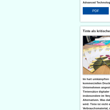
Advanced Technologi
PDF
Tinte als kritisch
Im hart umkämpften 
kommerziellen Druc
Unternehmen angesic
Tintensätze digitaler
insbesondere im Verg
Alternativen. Was da
wird: Tinte ist nicht 
Verbrauchsmaterial, 