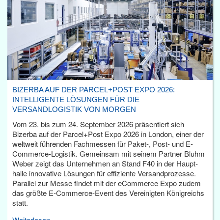
BIZERBA AUF DER PARCEL+POST EXPO 2026:
INTELLIGENTE LÖSUNGEN FÜR DIE
VERSANDLOGISTIK VON MORGEN
Vom 23. bis zum 24. September 2026 präsentiert sich
Bizerba auf der Parcel+Post Expo 2026 in London, einer der
weltweit führenden Fachmessen für Paket-, Post- und E-
Commerce-Logistik. Gemeinsam mit seinem Partner Bluhm
Weber zeigt das Unternehmen an Stand F40 in der Haupt­
halle innovative Lösungen für effiziente Versandprozesse.
Parallel zur Messe findet mit der eCommerce Expo zudem
das größte E-Commerce-Event des Vereinigten Königreichs
statt.
Weiterlesen...