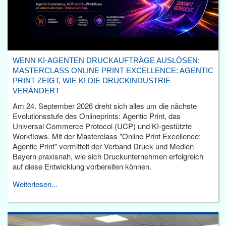
WENN KI-AGENTEN DRUCKAUFTRÄGE AUSLÖSEN:
MASTERCLASS ONLINE PRINT EXCELLENCE: AGENTIC
PRINT ZEIGT, WIE KI DIE DRUCKINDUSTRIE
VERÄNDERT
Am 24. September 2026 dreht sich alles um die nächste
Evolutionsstufe des Onlineprints: Agentic Print, das
Universal Commerce Protocol (UCP) und KI-gestützte
Workflows. Mit der Masterclass "Online Print Excellence:
Agentic Print" vermittelt der Verband Druck und Medien
Bayern praxisnah, wie sich Druckunternehmen erfolgreich
auf diese Entwicklung vorbereiten können.
Weiterlesen...