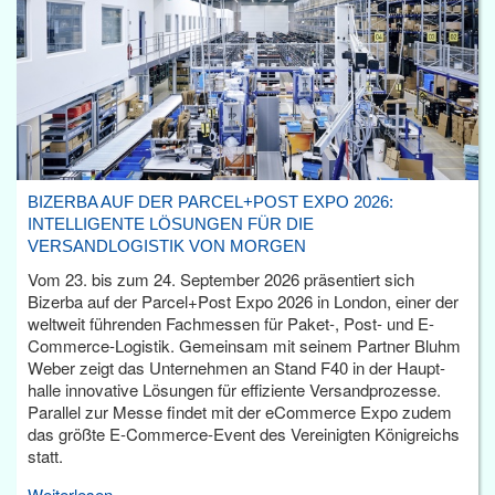
BIZERBA AUF DER PARCEL+POST EXPO 2026:
INTELLIGENTE LÖSUNGEN FÜR DIE
VERSANDLOGISTIK VON MORGEN
Vom 23. bis zum 24. September 2026 präsentiert sich
Bizerba auf der Parcel+Post Expo 2026 in London, einer der
weltweit führenden Fachmessen für Paket-, Post- und E-
Commerce-Logistik. Gemeinsam mit seinem Partner Bluhm
Weber zeigt das Unternehmen an Stand F40 in der Haupt­
halle innovative Lösungen für effiziente Versandprozesse.
Parallel zur Messe findet mit der eCommerce Expo zudem
das größte E-Commerce-Event des Vereinigten Königreichs
statt.
Weiterlesen...