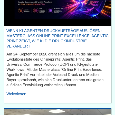
WENN KI-AGENTEN DRUCKAUFTRÄGE AUSLÖSEN:
MASTERCLASS ONLINE PRINT EXCELLENCE: AGENTIC
PRINT ZEIGT, WIE KI DIE DRUCKINDUSTRIE
VERÄNDERT
Am 24. September 2026 dreht sich alles um die nächste
Evolutionsstufe des Onlineprints: Agentic Print, das
Universal Commerce Protocol (UCP) und KI-gestützte
Workflows. Mit der Masterclass "Online Print Excellence:
Agentic Print" vermittelt der Verband Druck und Medien
Bayern praxisnah, wie sich Druckunternehmen erfolgreich
auf diese Entwicklung vorbereiten können.
Weiterlesen...