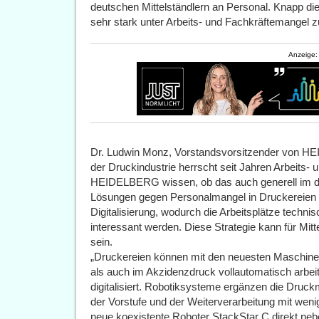
deutschen Mittelständlern an Personal. Knapp die 
sehr stark unter Arbeits- und Fachkräftemangel zu
Anzeige:
Dr. Ludwin Monz, Vorstandsvorsitzender von HE
der Druckindustrie herrscht seit Jahren Arbeits-
HEIDELBERG wissen, ob das auch generell im deu
Lösungen gegen Personalmangel in Druckereien 
Digitalisierung, wodurch die Arbeitsplätze techn
interessant werden. Diese Strategie kann für Mit
sein.
„Druckereien können mit den neuesten Maschine
als auch im Akzidenzdruck vollautomatisch arbeit
digitalisiert. Robotiksysteme ergänzen die Druc
der Vorstufe und der Weiterverarbeitung mit wen
neue koexistente Roboter StackStar C direkt ne