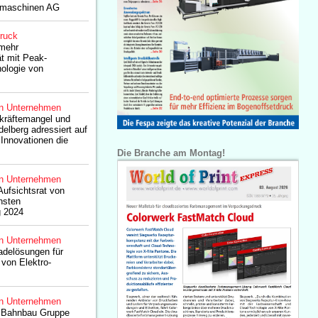
kmaschinen AG
druck
 mehr
t mit Peak-
ologie von
n Unternehmen
kräftemangel und
delberg adressiert auf
 Innovationen die
Die Branche am Montag!
n Unternehmen
ufsichtsrat von
hsten
 2024
n Unternehmen
Ladelösungen für
von Elektro-
n Unternehmen
 Bahnbau Gruppe