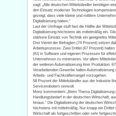
sagt: „Alle deutschen Mittelständler benötigen ei
den Einsatz moderner Technologien kompensieren
gezeigt, dass viele kleine und mittlere Unterne
Digitalisierung haben.“
Laut der Umfrage stuft fast die Hälfte der Mittel
Digitalisierung höchstens als mittelmäßig ein. Gleic
stärkere Einsatz von Technik ein geeignetes Mit
Drei Viertel der Befragten (74 Prozent) setzen dab
Arbeitsprozesse. Zwei Drittel (67 Prozent) halten 
(KI) in Software und eigenen Prozessen für effek
Unternehmen zu minimieren. Vor allem Mittelstän
der weiteren Automatisierung ihrer Produktion. 6
Verarbeitenden Gewerbe halten Automatisierung 
Arbeits- und Fachkräftemangel vorzugehen.
58 Prozent der Mittelständler aus der Industrie fi
Servicerobotern sinnvoll.
Monz kommentiert: „Beim Thema Digitalisierung 
Handlungsbedarf in der deutschen Wirtschaft, a
hinaus.“ Die Digitalisierung der deutschen Wirts
höchstens mit mittelmäßig. Nur knapp ein Drittel s
Wirtschaft als fortgeschritten oder sehr fortgeschr