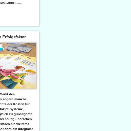
es GmbH.......
er Erfolgsfaktor
Markt des
ks zögern manche
hts der Kosten für
 Inkjet-Systeme,
leich zu günstigeren
bei häufig übersehen
einfach ein weiteres
sondern ein integraler