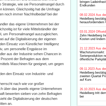
bringen Ladeinfras
ne Strategie, wie sie Personalmangel durch
Endkunden
 können. Gleichzeitig hat die Umfrage
hmen noch immer Nachholbedarf bei der
08.02.2024
Aus de
Heidelberg bestäti
herausforderndem 
ständler das eigene Unternehmen bei der
hzeitig ist für viele Mittelständler der
03.01.2024
Offset
tel, um Personalmangel auszugleichen.
Zehn Heidelberg I
ei auf die Digitalisierung der eigenen
Kosten und lindern
den Einsatz von Künstlicher Intelligenz
21.12.2023
Aus de
tiv, um personelle Engpässe im
Wachstumsmarkt: H
dler aus der Industrie sehen Chancen in
Serienproduktion n
7 Prozent der Befragten aus dem
öffentliche Parkplä
mittels Maschinen für geeignet, um gegen
09.11.2023
Aus de
Heidelberg bestäti
nden den Einsatz von Industrie- und
zweiten Quartal Pr
auf Kurs
herrscht nach wie vor großer
uch über das jeweils eigene Unternehmen
26.10.2023
Aus de
Heidelberg tritt d
chaft bewerten sieben von zehn Befragten
bei
ieht die Digitalisierung der deutschen
itten an.