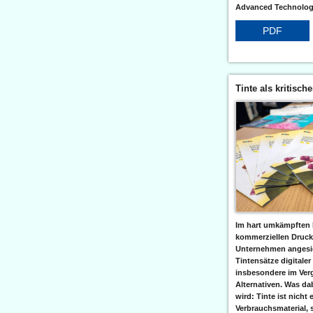
Advanced Technologi
PDF
Tinte als kritisch
Im hart umkämpften 
kommerziellen Druc
Unternehmen angesic
Tintensätze digitaler
insbesondere im Verg
Alternativen. Was da
wird: Tinte ist nicht 
Verbrauchsmaterial, 