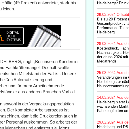
Hälfte (49 Prozent) antwortete, stark bis
Heidelberger Druc
 leiden.
29.03.2024
Offset
Bis zu 20 Prozent
Gesamtproduktivitä
Performance-Techn
Heidelberg
28.03.2024
Aus de
Kostendruck, Fach
Nachhaltigkeit: Hei
der drupa 2024 mit
IDELBERG, sagt: „Bei unseren Kunden in
Megatrends
 und Fachkräftemangel. Deshalb wollte
25.03.2024
Aus de
tschen Mittelstand der Fall ist. Unsere
Veränderungen im A
heißen Automatisierung und
Heidelberg zur näc
ischer und für mehr Arbeitnehmende
Hauptversammlung
telständler aus anderen Branchen Vorbild
14.03.2024
Aus de
Heidelberg bietet 
n sowohl in der Verpackungsproduktion
wachsenden Markt 
en. Der komplette Arbeitsprozess ist
Fahrzeugflotten an
kmaschinen, damit die Druckereien auch in
iger Personal auskommen. So arbeitet der
29.02.2024
Aus de
Heidelberg und DB
ben Menschen und entlastet sie. Monz