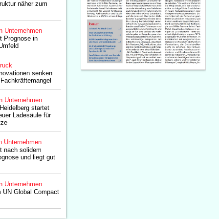
truktur näher zum
n Unternehmen
gt Prognose in
Umfeld
druck
nnovationen senken
 Fachkräftemangel
n Unternehmen
eidelberg startet
euer Ladesäule für
tze
n Unternehmen
gt nach solidem
ognose und liegt gut
n Unternehmen
em UN Global Compact