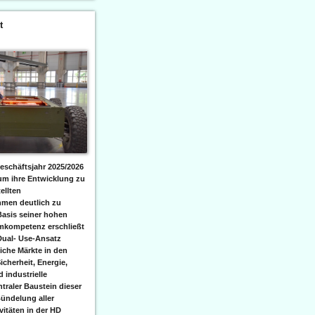
t
eschäftsjahr 2025/2026
 um ihre Entwicklung zu
ellten
men deutlich zu
Basis seiner hohen
emkompetenz erschließt
Dual- Use-Ansatz
iche Märkte in den
icherheit, Energie,
 industrielle
raler Baustein dieser
ündelung aller
itäten in der HD