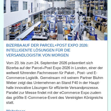
BIZERBA AUF DER PARCEL+POST EXPO 2026:
INTELLIGENTE LÖSUNGEN FÜR DIE
VERSANDLOGISTIK VON MORGEN
Vom 23. bis zum 24. September 2026 präsentiert sich
Bizerba auf der Parcel+Post Expo 2026 in London, einer der
weltweit führenden Fachmessen für Paket-, Post- und E-
Commerce-Logistik. Gemeinsam mit seinem Partner Bluhm
Weber zeigt das Unternehmen an Stand F40 in der Haupt­
halle innovative Lösungen für effiziente Versandprozesse.
Parallel zur Messe findet mit der eCommerce Expo zudem
das größte E-Commerce-Event des Vereinigten Königreichs
statt.
Weiterlesen...