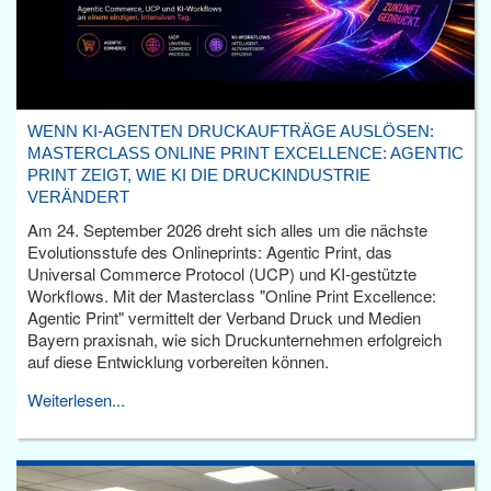
WENN KI-AGENTEN DRUCKAUFTRÄGE AUSLÖSEN:
MASTERCLASS ONLINE PRINT EXCELLENCE: AGENTIC
PRINT ZEIGT, WIE KI DIE DRUCKINDUSTRIE
VERÄNDERT
Am 24. September 2026 dreht sich alles um die nächste
Evolutionsstufe des Onlineprints: Agentic Print, das
Universal Commerce Protocol (UCP) und KI-gestützte
Workflows. Mit der Masterclass "Online Print Excellence:
Agentic Print" vermittelt der Verband Druck und Medien
Bayern praxisnah, wie sich Druckunternehmen erfolgreich
auf diese Entwicklung vorbereiten können.
Weiterlesen...