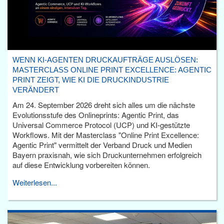
WENN KI-AGENTEN DRUCKAUFTRÄGE AUSLÖSEN:
MASTERCLASS ONLINE PRINT EXCELLENCE: AGENTIC
PRINT ZEIGT, WIE KI DIE DRUCKINDUSTRIE
VERÄNDERT
Am 24. September 2026 dreht sich alles um die nächste
Evolutionsstufe des Onlineprints: Agentic Print, das
Universal Commerce Protocol (UCP) und KI-gestützte
Workflows. Mit der Masterclass "Online Print Excellence:
Agentic Print" vermittelt der Verband Druck und Medien
Bayern praxisnah, wie sich Druckunternehmen erfolgreich
auf diese Entwicklung vorbereiten können.
Weiterlesen...