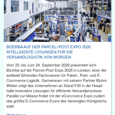
BIZERBA AUF DER PARCEL+POST EXPO 2026:
INTELLIGENTE LÖSUNGEN FÜR DIE
VERSANDLOGISTIK VON MORGEN
Vom 23. bis zum 24. September 2026 präsentiert sich
Bizerba auf der Parcel+Post Expo 2026 in London, einer der
weltweit führenden Fachmessen für Paket-, Post- und E-
Commerce-Logistik. Gemeinsam mit seinem Partner Bluhm
Weber zeigt das Unternehmen an Stand F40 in der Haupt­
halle innovative Lösungen für effiziente Versandprozesse.
Parallel zur Messe findet mit der eCommerce Expo zudem
das größte E-Commerce-Event des Vereinigten Königreichs
statt.
Weiterlesen...