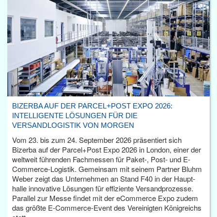
BIZERBA AUF DER PARCEL+POST EXPO 2026:
INTELLIGENTE LÖSUNGEN FÜR DIE
VERSANDLOGISTIK VON MORGEN
Vom 23. bis zum 24. September 2026 präsentiert sich
Bizerba auf der Parcel+Post Expo 2026 in London, einer der
weltweit führenden Fachmessen für Paket-, Post- und E-
Commerce-Logistik. Gemeinsam mit seinem Partner Bluhm
Weber zeigt das Unternehmen an Stand F40 in der Haupt­
halle innovative Lösungen für effiziente Versandprozesse.
Parallel zur Messe findet mit der eCommerce Expo zudem
das größte E-Commerce-Event des Vereinigten Königreichs