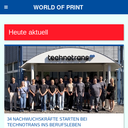
WORLD OF PRINT
Toggle
navigation
Heute aktuell
34 NACHWUCHSKRÄFTE STARTEN BEI
TECHNOTRANS INS BERUFSLEBEN