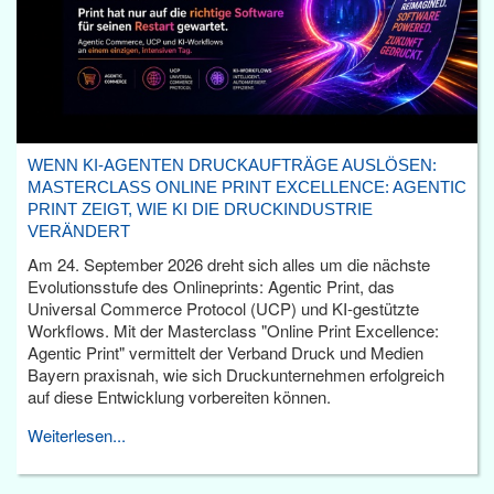
WENN KI-AGENTEN DRUCKAUFTRÄGE AUSLÖSEN:
MASTERCLASS ONLINE PRINT EXCELLENCE: AGENTIC
PRINT ZEIGT, WIE KI DIE DRUCKINDUSTRIE
VERÄNDERT
Am 24. September 2026 dreht sich alles um die nächste
Evolutionsstufe des Onlineprints: Agentic Print, das
Universal Commerce Protocol (UCP) und KI-gestützte
Workflows. Mit der Masterclass "Online Print Excellence:
Agentic Print" vermittelt der Verband Druck und Medien
Bayern praxisnah, wie sich Druckunternehmen erfolgreich
auf diese Entwicklung vorbereiten können.
Weiterlesen...