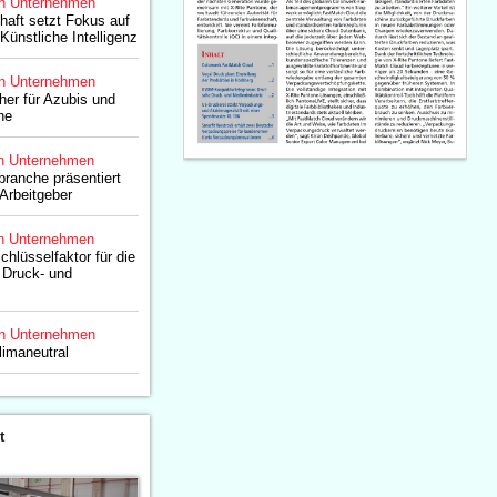
n Unternehmen
aft setzt Fokus auf
Künstliche Intelligenz
n Unternehmen
er für Azubis und
he
n Unternehmen
ranche präsentiert
 Arbeitgeber
n Unternehmen
chlüsselfaktor für die
 Druck- und
n Unternehmen
limaneutral
t