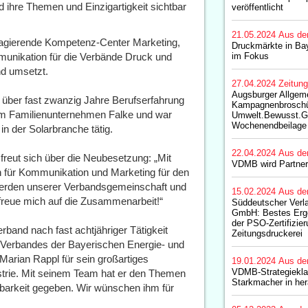
d ihre Themen und Einzigartigkeit sichtbar
veröffentlicht
21.05.2024
Aus de
 agierende Kompetenz-Center Marketing,
Druckmärkte in Bay
unikation für die Verbände Druck und
im Fokus
nd umsetzt.
27.04.2024
Zeitun
Augsburger Allgeme
über fast zwanzig Jahre Berufserfahrung
Kampagnenbrosch
zum Familienunternehmen Falke und war
Umwelt.Bewusst.Ge
Wochenendbeilage 
n der Solarbranche tätig.
22.04.2024
Aus de
reut sich über die Neubesetzung: „Mit
VDMB wird Partner
in für Kommunikation und Marketing für den
werden unserer Verbandsgemeinschaft und
15.02.2024
Aus de
freue mich auf die Zusammenarbeit!“
Süddeutscher Verl
GmbH: Bestes Erge
der PSO-Zertifizier
erband nach fast achtjähriger Tätigkeit
Zeitungsdruckerei
s Verbandes der Bayerischen Energie- und
Marian Rappl für sein großartiges
19.01.2024
Aus de
VDMB-Strategiekla
trie. Mit seinem Team hat er den Themen
Starkmacher in her
barkeit gegeben. Wir wünschen ihm für