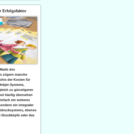
er Erfolgsfaktor
Markt des
ks zögern manche
hts der Kosten für
 Inkjet-Systeme,
leich zu günstigeren
bei häufig übersehen
einfach ein weiteres
sondern ein integraler
etdrucksystems, ebenso
e Druckköpfe oder das
.