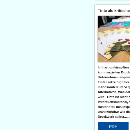
Tinte als kritisch
Im hart umkämpften 
kommerziellen Druc
Unternehmen angesic
Tintensätze digitaler
insbesondere im Verg
Alternativen. Was da
wird: Tinte ist nicht 
Verbrauchsmaterial, 
Bestandteil des Inkj
unverzichtbar wie di
Druckwerk selbst......
PDF