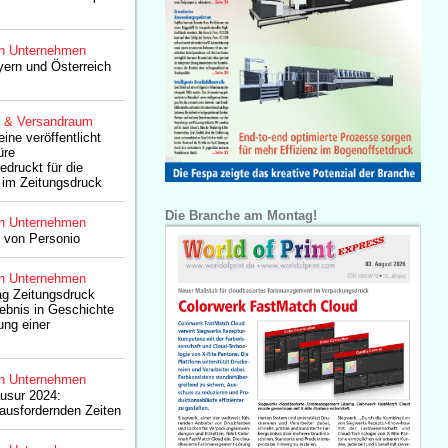
n Unternehmen
ern und Österreich
g & Versandraum
ine veröffentlicht
üre
druckt für die
im Zeitungsdruck
Die Branche am Montag!
n Unternehmen
 von Personio
n Unternehmen
ag Zeitungsdruck
bnis in Geschichte
ung einer
n Unternehmen
usur 2024:
ausfordernden Zeiten