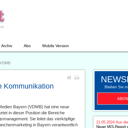
Archiv
Abo
Mobile Version
s VDMB
NEWS
in Kommunikation
Bleiben Sie mi
ABON
Medien Bayern (VDMB) hat eine neue
tet in dieser Position die Bereiche
gsmanagement. Sie leitet das vierköpfige
21.05.2024
Aus de
nchenmarketing in Bayern verantwortlich
Neuer MIS-Report p