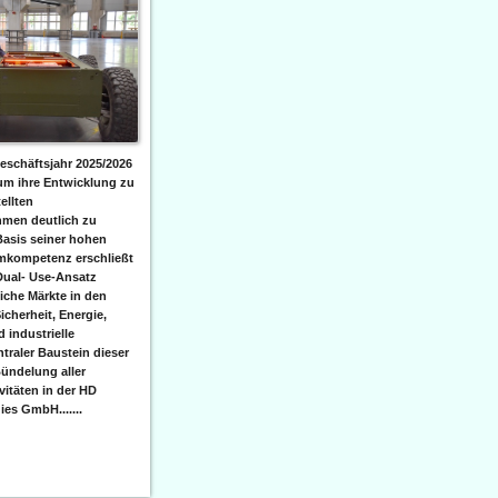
eschäftsjahr 2025/2026
 um ihre Entwicklung zu
ellten
men deutlich zu
Basis seiner hohen
emkompetenz erschließt
Dual- Use-Ansatz
iche Märkte in den
icherheit, Energie,
 industrielle
raler Baustein dieser
ündelung aller
itäten in der HD
es GmbH.......