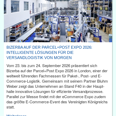
BIZERBA AUF DER PARCEL+POST EXPO 2026:
INTELLIGENTE LÖSUNGEN FÜR DIE
VERSANDLOGISTIK VON MORGEN
Vom 23. bis zum 24. September 2026 präsentiert sich
Bizerba auf der Parcel+Post Expo 2026 in London, einer der
weltweit führenden Fachmessen für Paket-, Post- und E-
Commerce-Logistik. Gemeinsam mit seinem Partner Bluhm
Weber zeigt das Unternehmen an Stand F40 in der Haupt­
halle innovative Lösungen für effiziente Versandprozesse.
Parallel zur Messe findet mit der eCommerce Expo zudem
das größte E-Commerce-Event des Vereinigten Königreichs
statt.
Weiterlesen...