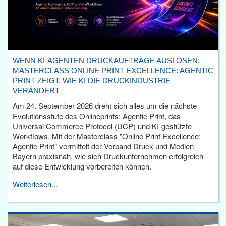
WENN KI-AGENTEN DRUCKAUFTRÄGE AUSLÖSEN:
MASTERCLASS ONLINE PRINT EXCELLENCE: AGENTIC
PRINT ZEIGT, WIE KI DIE DRUCKINDUSTRIE
VERÄNDERT
Am 24. September 2026 dreht sich alles um die nächste
Evolutionsstufe des Onlineprints: Agentic Print, das
Universal Commerce Protocol (UCP) und KI-gestützte
Workflows. Mit der Masterclass "Online Print Excellence:
Agentic Print" vermittelt der Verband Druck und Medien
Bayern praxisnah, wie sich Druckunternehmen erfolgreich
auf diese Entwicklung vorbereiten können.
Weiterlesen...