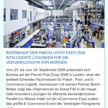
BIZERBA AUF DER PARCEL+POST EXPO 2026:
INTELLIGENTE LÖSUNGEN FÜR DIE
VERSANDLOGISTIK VON MORGEN
Vom 23. bis zum 24. September 2026 präsentiert sich
Bizerba auf der Parcel+Post Expo 2026 in London, einer der
weltweit führenden Fachmessen für Paket-, Post- und E-
Commerce-Logistik. Gemeinsam mit seinem Partner Bluhm
Weber zeigt das Unternehmen an Stand F40 in der Haupt­
halle innovative Lösungen für effiziente Versandprozesse.
Parallel zur Messe findet mit der eCommerce Expo zudem
das größte E-Commerce-Event des Vereinigten Königreichs