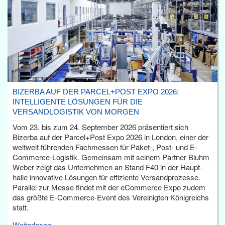
BIZERBA AUF DER PARCEL+POST EXPO 2026:
INTELLIGENTE LÖSUNGEN FÜR DIE
VERSANDLOGISTIK VON MORGEN
Vom 23. bis zum 24. September 2026 präsentiert sich
Bizerba auf der Parcel+Post Expo 2026 in London, einer der
weltweit führenden Fachmessen für Paket-, Post- und E-
Commerce-Logistik. Gemeinsam mit seinem Partner Bluhm
Weber zeigt das Unternehmen an Stand F40 in der Haupt­
halle innovative Lösungen für effiziente Versandprozesse.
Parallel zur Messe findet mit der eCommerce Expo zudem
das größte E-Commerce-Event des Vereinigten Königreichs
statt.
Weiterlesen...