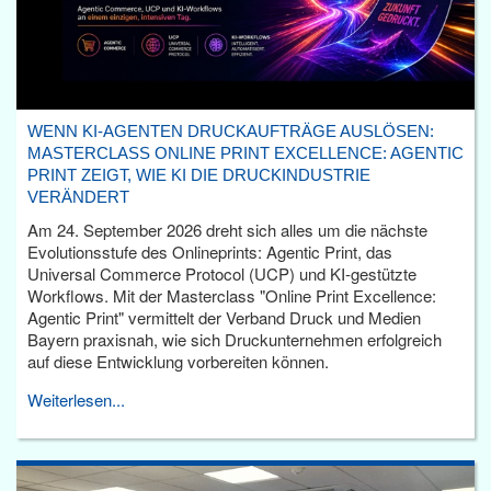
WENN KI-AGENTEN DRUCKAUFTRÄGE AUSLÖSEN:
MASTERCLASS ONLINE PRINT EXCELLENCE: AGENTIC
PRINT ZEIGT, WIE KI DIE DRUCKINDUSTRIE
VERÄNDERT
Am 24. September 2026 dreht sich alles um die nächste
Evolutionsstufe des Onlineprints: Agentic Print, das
Universal Commerce Protocol (UCP) und KI-gestützte
Workflows. Mit der Masterclass "Online Print Excellence:
Agentic Print" vermittelt der Verband Druck und Medien
Bayern praxisnah, wie sich Druckunternehmen erfolgreich
auf diese Entwicklung vorbereiten können.
Weiterlesen...