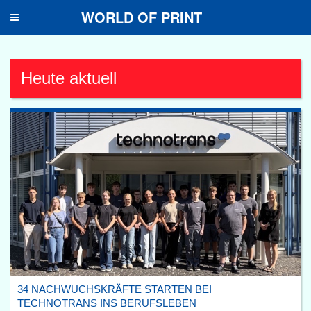
WORLD OF PRINT
Toggle
navigation
Heute aktuell
34 NACHWUCHSKRÄFTE STARTEN BEI
TECHNOTRANS INS BERUFSLEBEN