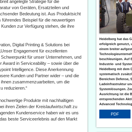
reit angelegte Strategie für die
atur von Geräten, Ersatzteilen und
achsender Bedeutung ist. Aus Produktsicht
hrendes Beispiel für die neuwertigen
 Kunden zur Verfügung stehen, die ihre
Heidelberg hat das G
ion, Digital Printing & Solutions bei
erfolgreich genutzt,
einem breiter aufgest
Unser Engagement für exzellenten
Technologieunterneh
ger Schwerpunkt für unser Unternehmen, und
beschleunigen. Auf 
 Award in Serviceability – sowie über die
Industrie- und Syst
ypoint Intelligence. Diese Anerkennung
Heidelberg mit dem 
systematisch zusätzl
unsere Kunden und Partner wider – und die
Bereichen Defense, S
t ihnen zusammenzuarbeiten, um die
Ladeinfrastruktur und
zu reduzieren.“
Systemlösungen. Zent
Ausrichtung ist die B
entsprechenden Aktiv
v hochwertige Produkte mit nachhaltigen
Advanced Technologi
 ihren Zielen der Kreislaufwirtschaft zu
ragenden Kundenservice haben wir es uns
PDF
 das beste Serviceerlebnis auf den Markt