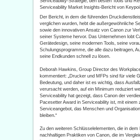
Serviceability-Strategie, den besten Tools und R
Serviceability Market Insights-Bericht von Keypoin
Der Bericht, in dem die führenden Druckdienstle
verglichen wurden, hebt die außergewöhnliche S
sowie den innovativen Ansatz von Canon zur Ver
seiner Systeme hervor. Das Unternehmen lobt Ca
Gerätedesign, seine modernen Tools, seine vor
Schulungsprogramme, die alle dazu beitragen, Au
seine Endkunden schnell zu lösen.
Deborah Hawkins, Group Director des Workplace-
kommentiert: „Drucker und MFPs sind für viele 
Bedeutung, und daher ist es wichtig, dass Ausfall
verursacht werden, auf ein Minimum reduziert w
Serviceability hat gezeigt, dass Canon der verd
Pacesetter Award in Serviceability ist, mit einem 
Serviceangebot, das Menschen und Organisationen
bleiben.“
Zu den weiteren Schlüsselelementen, die in dem B
nachhaltigen Praktiken von Canon, die im Vergl