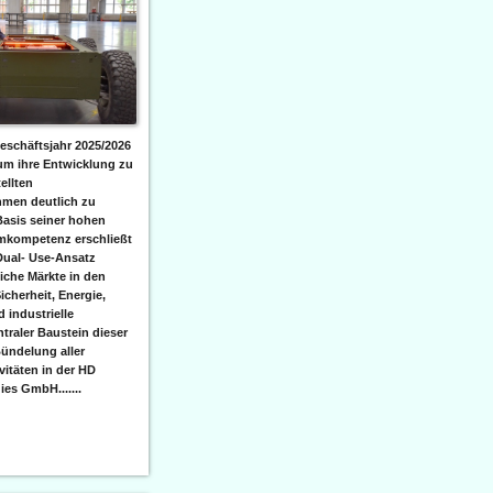
eschäftsjahr 2025/2026
 um ihre Entwicklung zu
ellten
men deutlich zu
Basis seiner hohen
emkompetenz erschließt
Dual- Use-Ansatz
iche Märkte in den
icherheit, Energie,
 industrielle
raler Baustein dieser
ündelung aller
itäten in der HD
es GmbH.......