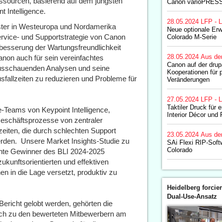
essourcen, basierend auf dem jüngsten
Canon varioPRESS
t Intelligence.
28.05.2024
LFP - L
ister in Westeuropa und Nordamerika
Neue optionale Erw
ervice- und Supportstrategie von Canon
Colorado M-Serie
besserung der Wartungsfreundlichkeit
28.05.2024
Aus de
non auch für sein vereinfachtes
Canon auf der drup
ausschauenden Analysen und seine
Kooperationen für p
sfallzeiten zu reduzieren und Probleme für
Veränderungen
27.05.2024
LFP - L
Taktiler Druck für 
Teams von Keypoint Intelligence,
Interior Décor un
Geschäftsprozesse von zentraler
zeiten, die durch schlechten Support
23.05.2024
Aus de
erden. Unsere Market Insights-Studie zu
SAi Flexi RIP-Soft
Colorado
iente Gewinner des BLI 2024-2025
zukunftsorientierten und effektiven
 in die Lage versetzt, produktiv zu
Heidelberg forcier
Dual-Use-Ansatz
ericht gelobt werden, gehörten die
eich zu den bewerteten Mitbewerbern am