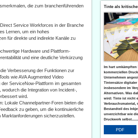
gsmerkmalen, die zum branchenführenden
Tinte als kritisch
n Direct Service Workforces in der Branche
hes Lernen, um ein hohes
 für direkte und indirekte Kanäle zu
ochwertige Hardware und Plattform-
entabilität und eine deutliche Verkürzung
Im hart umkämpften 
 die Verbesserung der Funktionen zur
kommerziellen Druc
Tools wie AVA Augmented Video
Unternehmen angesic
Tintensätze digitaler
ung der ServiceNow-Plattform im gesamten
insbesondere im Verg
odurch die Integration von Incident-,
Alternativen. Was da
bessert wird.
wird: Tinte ist nicht 
n: Lokale Channelpartner-Foren bieten die
Verbrauchsmaterial, 
eedback zu geben, um die kontinuierliche
Bestandteil des Inkj
unverzichtbar wie di
Marktanforderungen sicherzustellen.
Druckwerk selbst......
PDF