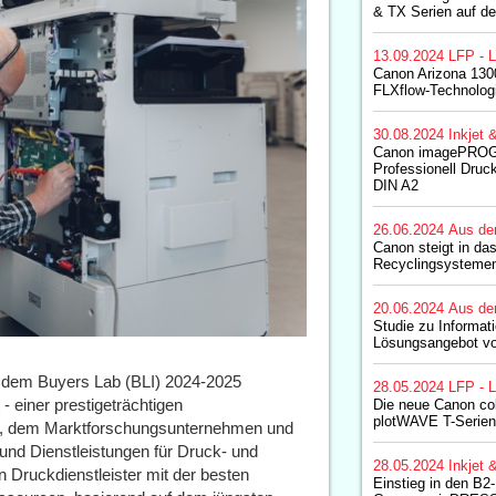
& TX Serien auf d
13.09.2024
LFP - L
Canon Arizona 1300
FLXflow-Technolog
30.08.2024
Inkjet 
Canon imagePROG
Professionell Druc
DIN A2
26.06.2024
Aus de
Canon steigt in da
Recyclingsystemen
20.06.2024
Aus de
Studie zu Informa
Lösungsangebot v
 dem Buyers Lab (BLI) 2024-2025
28.05.2024
LFP - L
- einer prestigeträchtigen
Die neue Canon c
plotWAVE T-Serien
ce, dem Marktforschungsunternehmen und
nd Dienstleistungen für Druck- und
28.05.2024
Inkjet 
 Druckdienstleister mit der besten
Einstieg in den B2