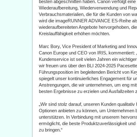
besten abgeschnitten haben. Canon verfolgt eine b
Wiederaufbereitung, Wiederverwendung und Repar
Verbrauchsmaterialien, die für die Kunden von w
wird die imageRUNNER ADVANCE ES-Reihe als fü
wiederaufbereiteten Angebote hervorgehoben, die
Kreislauffähigkeit erhöhen möchten.
Marc Bory, Vice President of Marketing and Innovat
Canon Europe und CEO von IRIS, kommentiert: „
Kundenservice ist seit vielen Jahren ein wichti
wir freuen uns über den BLI 2024-2025 Pacesetter
Führungsposition im begleitenden Bericht von Ke
spiegelt unser kontinuierliches Engagement für 
Anstrengungen, die wir unternehmen, um eng mi
besten Ergebnisse zu erzielen und Ausfallzeiten 
„Wir sind stolz darauf, unseren Kunden qualitati
Optionen anbieten zu können, um Unternehmen bei
unterstützen. In Verbindung mit unserem hervor
ermöglicht, die beste Produktzuverlässigkeit und
zu bringen.“