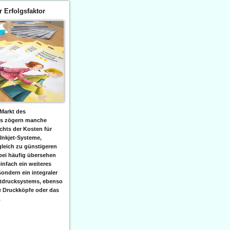
er Erfolgsfaktor
Markt des
ks zögern manche
hts der Kosten für
 Inkjet-Systeme,
leich zu günstigeren
bei häufig übersehen
einfach ein weiteres
sondern ein integraler
etdrucksystems, ebenso
e Druckköpfe oder das
.