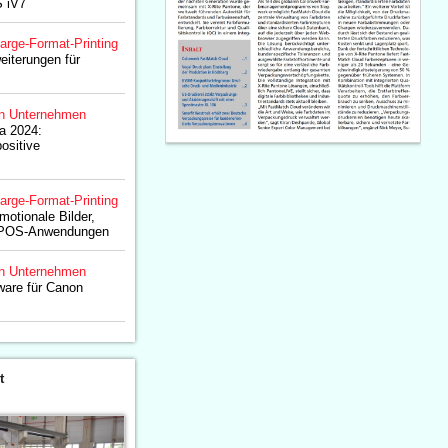
 iV7
arge-Format-Printing
eiterungen für
n Unternehmen
a 2024:
ositive
arge-Format-Printing
emotionale Bilder,
d POS-Anwendungen
n Unternehmen
ware für Canon
t