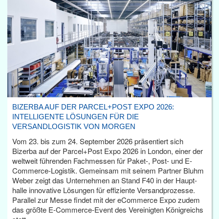
BIZERBA AUF DER PARCEL+POST EXPO 2026:
INTELLIGENTE LÖSUNGEN FÜR DIE
VERSANDLOGISTIK VON MORGEN
Vom 23. bis zum 24. September 2026 präsentiert sich
Bizerba auf der Parcel+Post Expo 2026 in London, einer der
weltweit führenden Fachmessen für Paket-, Post- und E-
Commerce-Logistik. Gemeinsam mit seinem Partner Bluhm
Weber zeigt das Unternehmen an Stand F40 in der Haupt­
halle innovative Lösungen für effiziente Versandprozesse.
Parallel zur Messe findet mit der eCommerce Expo zudem
das größte E-Commerce-Event des Vereinigten Königreichs