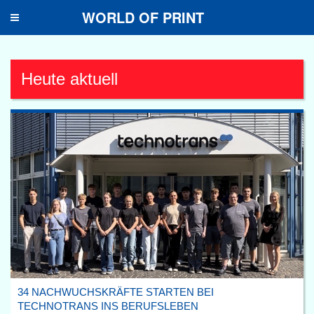
WORLD OF PRINT
Toggle
navigation
Heute aktuell
34 NACHWUCHSKRÄFTE STARTEN BEI
TECHNOTRANS INS BERUFSLEBEN