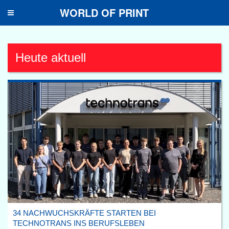
WORLD OF PRINT
Toggle
navigation
Heute aktuell
34 NACHWUCHSKRÄFTE STARTEN BEI
TECHNOTRANS INS BERUFSLEBEN