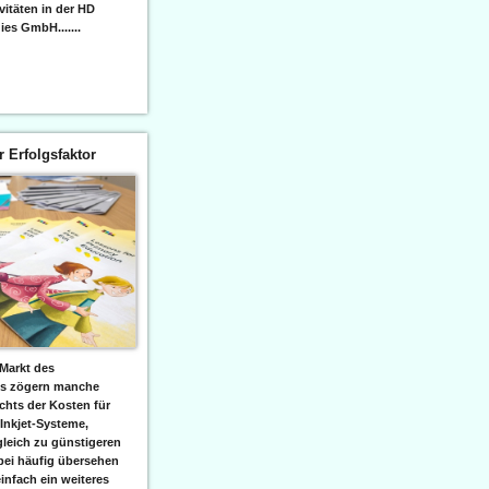
itäten in der HD
es GmbH.......
er Erfolgsfaktor
Markt des
ks zögern manche
hts der Kosten für
 Inkjet-Systeme,
leich zu günstigeren
bei häufig übersehen
einfach ein weiteres