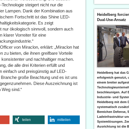
chnologie steigert nicht nur die
t der Lampen. Dank der Kombination aus
Heidelberg forcier
schem Fortschritt ist das Shine LED-
Dual-Use-Ansatz
altigkeitskategorie. Es zeigt
t nur ökologisch sinnvoll, sondern auch
n klarer Vorreiter für eine
ackungsindustrie.“
fficer von Miraclon, erklärt: „Miraclon hat
 zu bieten, die ihnen greifbare Vorteile
r, konsistenter und nachhaltiger machen.
 die alle drei Kriterien erfüllt und
 einfach und preisgünstig auf LED-
Heidelberg hat das G
er Branche große Beachtung und es ist uns
erfolgreich genutzt,
einem breiter aufgest
ntgegenzunehmen. Diese Auszeichnung ist
Technologieunterneh
n Weg sind.“
beschleunigen. Auf 
Industrie- und Syst
Heidelberg mit dem 
systematisch zusätzl
Bereichen Defense, S
Ladeinfrastruktur und
teilen
mitteilen
Systemlösungen. Zent
Ausrichtung ist die B