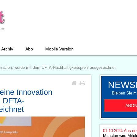
Archiv
Abo
Mobile Version
raclon, wurde mit dem DFTA-Nachhaltigkeitspreis ausgezeichnet
NEWS
ine Innovation
Bleiben Sie mi
m DFTA-
ABON
eichnet
01.10.2024
Aus de
Miraclon wird Mitgl