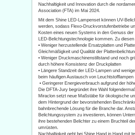
Nachhaltigkeit und Innovation durch die nordame
Association (FTA) im Mai 2024.
Mit dem Shine LED-Lampenset können UV-Belicht
werden, sodass Flexo-Druckvorstufenbetriebe un
Kosten eines neuen Systems in den Genuss der Ef
LED-Belichtungstechnologie kommen. Zu diesen
• Weniger herzustellende Ersatzplatten und Plat
Gleichmäßigkeit und Qualität der Plattenbelichtu
• Weniger Druckmaschinenstillstand und noch gr
durch höhere Konsistenz der Druckplatten
• Längere Standzeit der LED-Lampen und weniger 
beim häufigen Austausch von Leuchtstofflampen a
• Geringerer Energieverbrauch aufgrund der höh
Die DFTA-Jury begründet ihre Wahl folgenderm
Miraclon setzt neue Maßstäbe für ökologische und
dem Hintergrund der bevorstehenden Beschränku
bahnbrechende Lösung für die Branche dar. Ansta
Belichtungssystem zu investieren, können Unt
ihre bestehenden Belichter zu einem Bruchteil 
umrüsten.
Nachhaltigkeit geht bei Shine Hand in Hand mit t