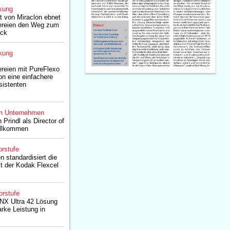
kung
t von Miraclon ebnet
ereien den Weg zum
uck
kung
reien mit PureFlexo
on eine einfachere
sistenten
n Unternehmen
 Prindl als Director of
illkommen
rstufe
n standardisiert die
t der Kodak Flexcel
orstufe
 NX Ultra 42 Lösung
arke Leistung in