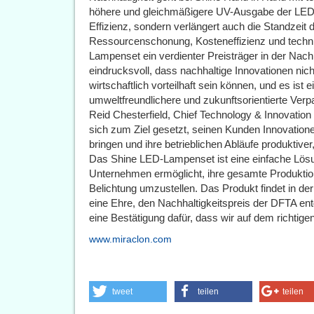
höhere und gleichmäßigere UV-Ausgabe der LED-Te
Effizienz, sondern verlängert auch die Standzei
Ressourcenschonung, Kosteneffizienz und techni
Lampenset ein verdienter Preisträger in der Nachh
eindrucksvoll, dass nachhaltige Innovationen nich
wirtschaftlich vorteilhaft sein können, und es ist ei
umweltfreundlichere und zukunftsorientierte Verp
Reid Chesterfield, Chief Technology & Innovation O
sich zum Ziel gesetzt, seinen Kunden Innovationen
bringen und ihre betrieblichen Abläufe produktive
Das Shine LED-Lampenset ist eine einfache Lösung,
Unternehmen ermöglicht, ihre gesamte Produktion
Belichtung umzustellen. Das Produkt findet in d
eine Ehre, den Nachhaltigkeitspreis der DFTA e
eine Bestätigung dafür, dass wir auf dem richtige
www.miraclon.com
tweet
teilen
teilen