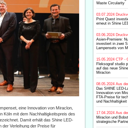
Waste Circularity
03.07.2024
Druckv
Print Quest investi
erneut in Shine L
03.06.2024
Druckv
Asien-Premiere: N
investiert in zwei
Lampensets von Mi
15.05.2024
CTP - 
Fleksograf studio p
auf das neue Shin
Miraclon
08.05.2024
Aus de
Das SHINE LED-La
Innovation von Mira
FTA-Preise für tec
und Nachhaltigkeit
penset, eine Innovation von Miraclon,
17.04.2024
Aus de
in Köln mit dem Nachhaltigkeitspreis des
Miraclon und Bobst
eichnet. Damit erhält das Shine LED-
strategische Partn
der Verleihung der Preise für