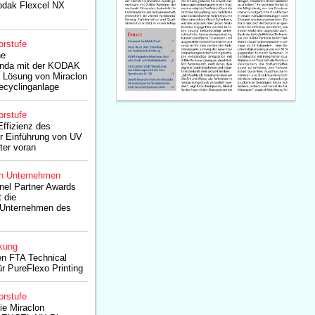
Kodak Flexcel NX
orstufe
ne
enda mit der KODAK
Lösung von Miraclon
ecyclinganlage
orstufe
Effizienz des
r Einführung von UV
ter voran
n Unternehmen
nel Partner Awards
 die
n Unternehmen des
kung
nen FTA Technical
ür PureFlexo Printing
orstufe
die Miraclon