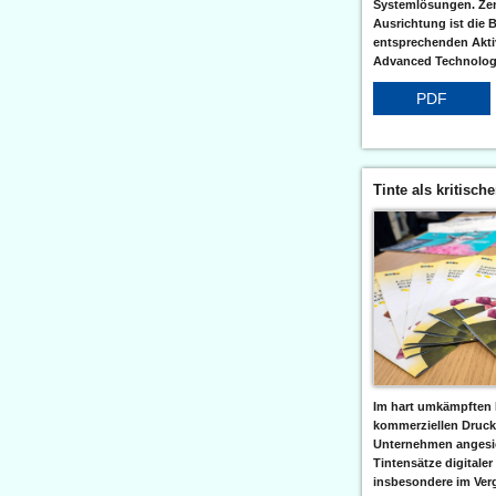
Systemlösungen. Zent
Ausrichtung ist die B
entsprechenden Aktiv
Advanced Technologi
PDF
Tinte als kritisch
Im hart umkämpften 
kommerziellen Druc
Unternehmen angesic
Tintensätze digitaler
insbesondere im Verg