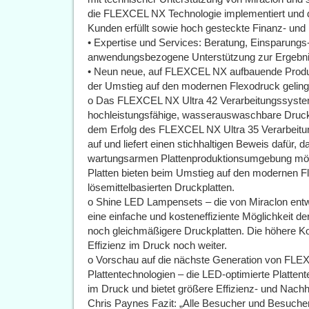
die FLEXCEL NX Technologie implementiert und d
Kunden erfüllt sowie hoch gesteckte Finanz- und 
• Expertise und Services: Beratung, Einsparung
anwendungsbezogene Unterstützung zur Ergebn
• Neun neue, auf FLEXCEL NX aufbauende Produk
der Umstieg auf den modernen Flexodruck gelingt
o Das FLEXCEL NX Ultra 42 Verarbeitungssystem 
hochleistungsfähige, wasserauswaschbare Druck
dem Erfolg des FLEXCEL NX Ultra 35 Verarbei
auf und liefert einen stichhaltigen Beweis dafür, 
wartungsarmen Plattenproduktionsumgebung mög
Platten bieten beim Umstieg auf den modernen Fle
lösemittelbasierten Druckplatten.
o Shine LED Lampensets – die von Miraclon ent
eine einfache und kosteneffiziente Möglichkeit d
noch gleichmäßigere Druckplatten. Die höhere Kon
Effizienz im Druck noch weiter.
o Vorschau auf die nächste Generation von FL
Plattentechnologien – die LED-optimierte Platten
im Druck und bietet größere Effizienz- und Nachhal
Chris Paynes Fazit: „Alle Besucher und Besuch