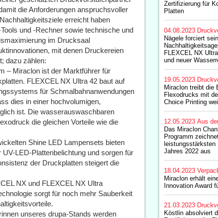
Zertifizierung für 
amit die Anforderungen anspruchsvoller
Platten
Nachhaltigkeitsziele erreicht haben
s-Tools und -Rechner sowie technische und
04.08.2023
Druckv
Nägele forciert sei
ismaximierung im Drucksaal
Nachhaltigkeitsag
tinnovationen, mit denen Druckereien
FLEXCEL NX Ultra 
; dazu zählen:
und neuer Wasserr
– Miraclon ist der Marktführer für
19.05.2023
Druckv
platten. FLEXCEL NX Ultra 42 baut auf
Miraclon treibt die 
tungssystems für Schmalbahnanwendungen
Flexodrucks mit de
dass dies in einer hochvolumigen,
Choice Printing wei
lich ist. Die wasserauswaschbaren
xodruck die gleichen Vorteile wie die
12.05.2023
Aus de
Das Miraclon Chan
Programm zeichnet
wickelten Shine LED Lampensets bieten
leistungsstärkste
Jahres 2022 aus
er UV-LED-Plattenbelichtung und sorgen für
sistenz der Druckplatten steigert die
18.04.2023
Verpac
Miraclon erhält ei
EXCEL NX und FLEXCEL NX Ultra
Innovation Award f
technologie sorgt für noch mehr Sauberkeit
tigkeitsvorteile.
21.03.2023
Druckv
Köstlin absolviert 
erinnen unseres drupa-Stands werden