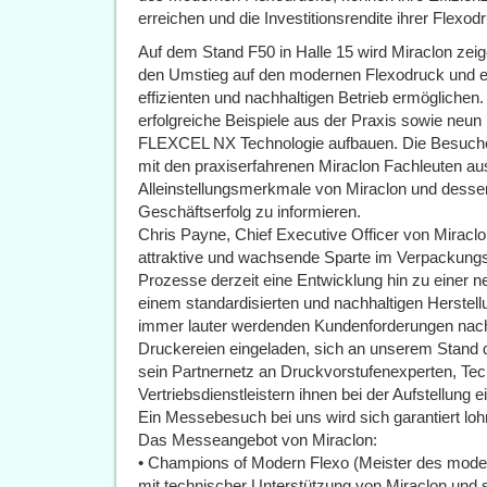
erreichen und die Investitionsrendite ihrer Flex
Auf dem Stand F50 in Halle 15 wird Miraclon zeig
den Umstieg auf den modernen Flexodruck und ei
effizienten und nachhaltigen Betrieb ermöglichen. 
erfolgreiche Beispiele aus der Praxis sowie neun 
FLEXCEL NX Technologie aufbauen. Die Besuche
mit den praxiserfahrenen Miraclon Fachleuten aus
Alleinstellungsmerkmale von Miraclon und dess
Geschäftserfolg zu informieren.
Chris Payne, Chief Executive Officer von Miraclon
attraktive und wachsende Sparte im Verpackungs
Prozesse derzeit eine Entwicklung hin zu einer
einem standardisierten und nachhaltigen Herstell
immer lauter werdenden Kundenforderungen nach 
Druckereien eingeladen, sich an unserem Stand d
sein Partnernetz an Druckvorstufenexperten, Tec
Vertriebsdienstleistern ihnen bei der Aufstellung 
Ein Messebesuch bei uns wird sich garantiert loh
Das Messeangebot von Miraclon:
• Champions of Modern Flexo (Meister des moder
mit technischer Unterstützung von Miraclon und 