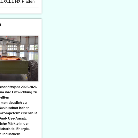
 FLEXCEL NX Platten
t
eschäftsjahr 2025/2026
 um ihre Entwicklung zu
ellten
men deutlich zu
Basis seiner hohen
emkompetenz erschließt
Dual- Use-Ansatz
iche Märkte in den
icherheit, Energie,
 industrielle