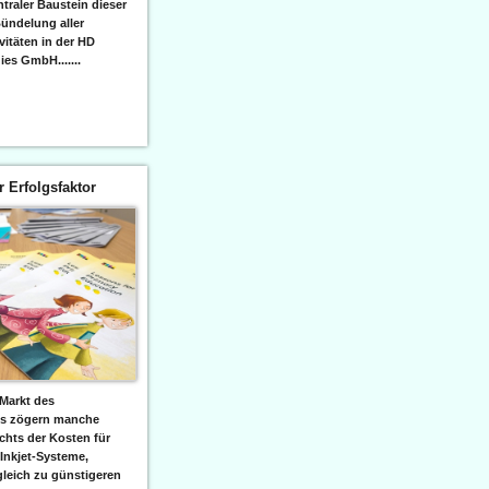
raler Baustein dieser
ündelung aller
itäten in der HD
es GmbH.......
er Erfolgsfaktor
Markt des
ks zögern manche
hts der Kosten für
 Inkjet-Systeme,
leich zu günstigeren