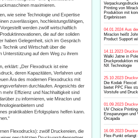
Verpackungsdrucke
odruckmaschinen maximieren.
Printing von Miracl
Produktion mit kon
en, wie seine Technologie und Expertise
Ergebnissen
nen zuverlässigen, hochleistungsfähigen,
Vorgestellt werden zwölf wirtschaftlich
04.01.2024
Aus de
Produktinnovationen, die auf der soliden
Miraclon heißt John
Product Support w
r haben Gelegenheit, sich im Gespräch
 Technik und Wirtschaft über die
14.11.2023
Druckvo
en Unterstützung auf dem Weg zu ihrem
Walki Jatne in Pole
Druckproduktion mi
NX Technologie
, erklärt: „Der Flexodruck ist eine
druck, deren Kapazitäten, Verfahren und
25.10.2023
Druckv
 neuen Ära des modernen Flexodrucks mit
Die Kodak Flexcel
ungsverfahren durchlaufen. Angesichts der
bietet PPC Flex st
mehr Effizienz und Nachhaltigkeit sind
Vorstufe und Druck
arüber zu informieren, wie Miraclon und
01.09.2023
Druckv
hnologieanbietern und
UV Choice Printing 
eines praktikablen Erfolgsplans helfen kann.
Einsparungen und V
nen.“
Orcajada
nen Flexodrucks): zwölf Druckereien, die
16.08.2023
Druckv
Flex-Punkt erlangt 
seiner geschätzten Druckvorstufenpartner