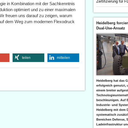
Zertifizierung für
gie in Kombination mit der Sachkenntnis
uktion optimiert und zu einer maximalen
 Wir freuen uns darauf zu zeigen, warum
itt auf dem Weg zum modernen Flexodruck
Heidelberg forcier
Dual-Use-Ansatz
teilen
mitteilen
Heidelberg hat das G
erfolgreich genutzt,
einem breiter aufgest
Technologieunterneh
beschleunigen. Auf 
Industrie- und Syst
Heidelberg mit dem 
systematisch zusätzl
Bereichen Defense, S
Ladeinfrastruktur und