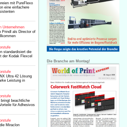
reien mit PureFlexo
on eine einfachere
sistenten
n Unternehmen
 Prindl als Director of
illkommen
rstufe
n standardisiert die
t der Kodak Flexcel
Die Branche am Montag!
orstufe
 NX Ultra 42 Lösung
arke Leistung in
orstufe
bringt beachtliche
orteile für Adhesivos
orstufe
die Miraclon