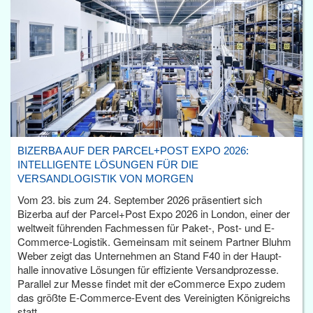
BIZERBA AUF DER PARCEL+POST EXPO 2026:
INTELLIGENTE LÖSUNGEN FÜR DIE
VERSANDLOGISTIK VON MORGEN
Vom 23. bis zum 24. September 2026 präsentiert sich
Bizerba auf der Parcel+Post Expo 2026 in London, einer der
weltweit führenden Fachmessen für Paket-, Post- und E-
Commerce-Logistik. Gemeinsam mit seinem Partner Bluhm
Weber zeigt das Unternehmen an Stand F40 in der Haupt­
halle innovative Lösungen für effiziente Versandprozesse.
Parallel zur Messe findet mit der eCommerce Expo zudem
das größte E-Commerce-Event des Vereinigten Königreichs
statt.