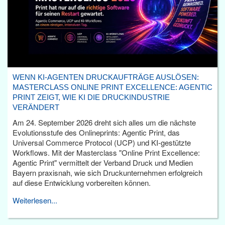
WENN KI-AGENTEN DRUCKAUFTRÄGE AUSLÖSEN:
MASTERCLASS ONLINE PRINT EXCELLENCE: AGENTIC
PRINT ZEIGT, WIE KI DIE DRUCKINDUSTRIE
VERÄNDERT
Am 24. September 2026 dreht sich alles um die nächste
Evolutionsstufe des Onlineprints: Agentic Print, das
Universal Commerce Protocol (UCP) und KI-gestützte
Workflows. Mit der Masterclass "Online Print Excellence:
Agentic Print" vermittelt der Verband Druck und Medien
Bayern praxisnah, wie sich Druckunternehmen erfolgreich
auf diese Entwicklung vorbereiten können.
Weiterlesen...