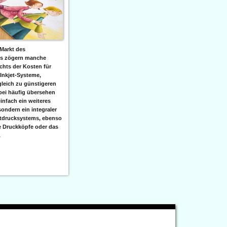
Markt des
ks zögern manche
hts der Kosten für
 Inkjet-Systeme,
leich zu günstigeren
bei häufig übersehen
einfach ein weiteres
sondern ein integraler
etdrucksystems, ebenso
e Druckköpfe oder das
.