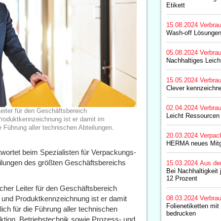
Etikett
15.08.2024
Verbrau
Wash-off Lösungen 
05.08.2024
Verbrau
Nachhaltiges Leich
15.05.2024
Verbrau
Clever kennzeichne
02.04.2024
Verbrau
eiter für den Geschäftsbereich
Leicht Ressourcen
Produktkennzeichnung ist er damit im
 Führung aller technischen Abteilungen.
20.03.2024
Verpac
HERMA neues Mitg
twortet beim Spezialisten für Verpackungs-
ilungen des größten Geschäftsbereichs
15.03.2024
Aus de
Bei Nachhaltigkeit 
12 Prozent
cher Leiter für den Geschäftsbereich
- und Produktkennzeichnung ist er damit
08.03.2024
Verbrau
Folienetiketten mit
h für die Führung aller technischen
bedrucken
uktion, Betriebstechnik sowie Prozess- und