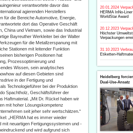
uingenieur verantwortete davor das
20.01.2024
Verpac
ternational agierenden Herstellers
HERMA InNo-Liner
WorldStar Award
n für die Bereiche Automotive, Energie,
erantwortete dort das Operative Geschäft
20.12.2023
Verpac
n, China und Vietnam, sowie das Industrial
Höchster Umweltst
tige Bayreuther Werkleiter bei der Walter
Verpackungen errei
erkzeugen für die Metallzerspanung mit
iche Stationen mit leitender Funktion
31.10.2023
Verbrau
Etiketten-Haftmate
n seinen bisherigen Positionen hat
rung, Prozessoptimierung und
sendes Wissen, sein analytisches
owhow auf diesen Gebieten sind
Heidelberg forcier
nsdrive in der Fertigung und
Dual-Use-Ansatz
als Technologieführer bei der Produktion
ido Spachtholz, Geschäftsführer der
Haftmaterial. „Mit Dr. Rückel haben wir
ken mit hoher Lösungskompetenz
Unternehmen seit jeher sehr wertschätzen.“
ückel: „HERMA hat es immer wieder
ld mit neuartigen Fertigungssystemen und -
beindruckend und wird aufgrund sich