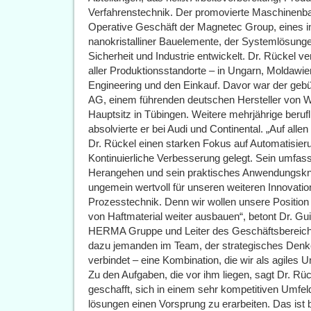
Verfahrenstechnik. Der promovierte Maschinenba
Operative Geschäft der Magnetec Group, eines in
nanokristalliner Bauelemente, der Systemlösunge
Sicherheit und Industrie entwickelt. Dr. Rückel v
aller Produktionsstandorte – in Ungarn, Moldawie
Engineering und den Einkauf. Davor war der gebür
AG, einem führenden deutschen Hersteller von W
Hauptsitz in Tübingen. Weitere mehrjährige berufl
absolvierte er bei Audi und Continental. „Auf alle
Dr. Rückel einen starken Fokus auf Automatisie
Kontinuierliche Verbesserung gelegt. Sein umfas
Herangehen und sein praktisches Anwendungskn
ungemein wertvoll für unseren weiteren Innovatio
Prozesstechnik. Denn wir wollen unsere Position 
von Haftmaterial weiter ausbauen“, betont Dr. Gu
HERMA Gruppe und Leiter des Geschäftsbereichs 
dazu jemanden im Team, der strategisches Den
verbindet – eine Kombination, die wir als agiles 
Zu den Aufgaben, die vor ihm liegen, sagt Dr. R
geschafft, sich in einem sehr kompetitiven Umfe
lösungen einen Vorsprung zu erarbeiten. Das ist 