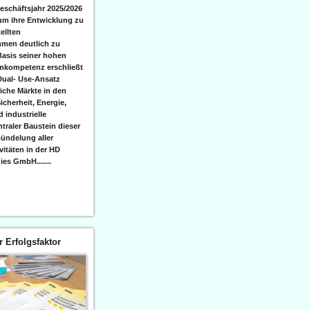
eschäftsjahr 2025/2026
 um ihre Entwicklung zu
ellten
men deutlich zu
Basis seiner hohen
emkompetenz erschließt
Dual- Use-Ansatz
iche Märkte in den
icherheit, Energie,
 industrielle
raler Baustein dieser
ündelung aller
itäten in der HD
es GmbH.......
er Erfolgsfaktor