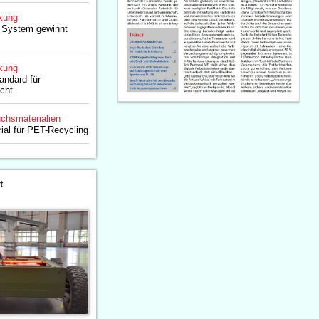
kung
 System gewinnt
kung
andard für
cht
chsmaterialien
rial für PET-Recycling
t