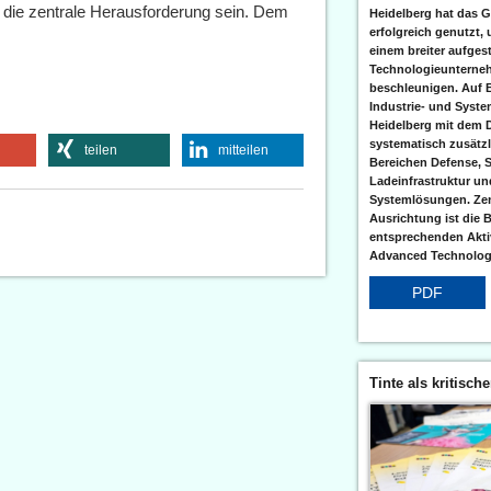
 die zentrale Herausforderung sein. Dem
Heidelberg hat das G
erfolgreich genutzt,
einem breiter aufgest
Technologieunterneh
beschleunigen. Auf 
Industrie- und Syst
Heidelberg mit dem 
systematisch zusätzl
teilen
mitteilen
Bereichen Defense, S
Ladeinfrastruktur und
Systemlösungen. Zent
Ausrichtung ist die B
entsprechenden Aktiv
Advanced Technologi
PDF
Tinte als kritisch