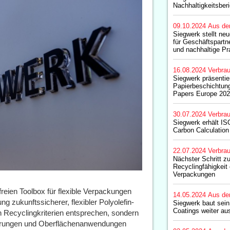
Nachhaltigkeitsber
09.10.2024
Aus de
Siegwerk stellt ne
für Geschäftspartn
und nachhaltige Pr
16.08.2024
Verbrau
Siegwerk präsentie
Papierbeschichtung
Papers Europe 20
30.07.2024
Verbrau
Siegwerk erhält ISO
Carbon Calculation
22.07.2024
Verbrau
Nächster Schritt z
Recyclingfähigkeit e
Verpackungen
reien Toolbox für flexible Verpackungen
14.05.2024
Aus de
 zukunftssicherer, flexibler Polyolefin-
Siegwerk baut sein 
Coatings weiter au
 Recyclingkriterien entsprechen, sondern
ierungen und Oberflächenanwendungen