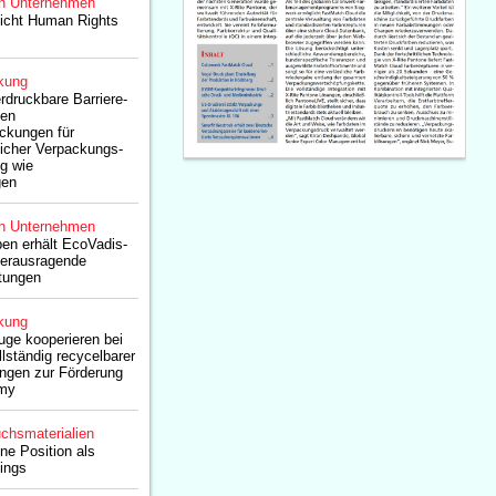
n Unternehmen
licht Human Rights
kung
rdruckbare Barriere-
hen
ckungen für
eicher Verpackungs-
g wie
gen
n Unternehmen
en erhält EcoVadis-
 herausragende
stungen
kung
ge kooperieren bei
lständig recycelbarer
ngen zur Förderung
omy
chsmaterialien
ne Position als
tings