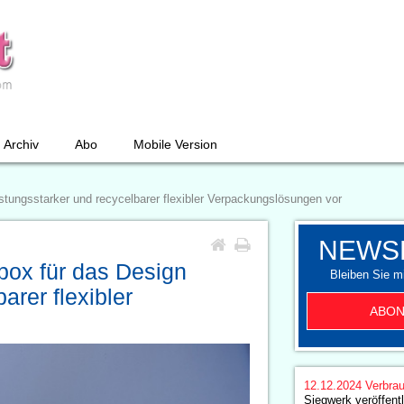
Archiv
Abo
Mobile Version
istungsstarker und recycelbarer flexibler Verpackungslösungen vor
NEWS
lbox für das Design
Bleiben Sie mi
arer flexibler
ABON
12.12.2024
Verbrau
Siegwerk veröffentl