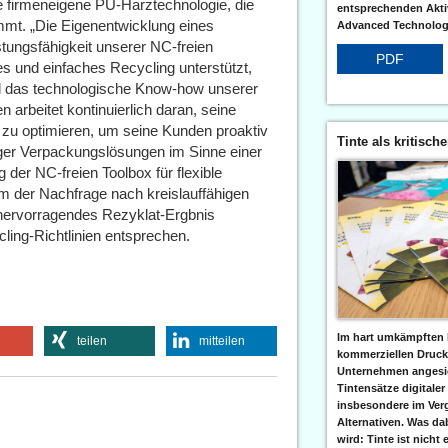
ie firmeneigene PU-Harztechnologie, die
entsprechenden Aktiv
ommt. „Die Eigenentwicklung eines
Advanced Technologi
stungsfähigkeit unserer NC-freien
PDF
s und einfaches Recycling unterstützt,
d das technologische Know-how unserer
 arbeitet kontinuierlich daran, seine
t zu optimieren, um seine Kunden proaktiv
Tinte als kritisch
iger Verpackungslösungen im Sinne einer
der NC-freien Toolbox für flexible
 um der Nachfrage nach kreislauffähigen
hervorragendes Rezyklat-Ergbnis
ling-Richtlinien entsprechen.
Im hart umkämpften 
teilen
mitteilen
kommerziellen Druc
Unternehmen angesic
Tintensätze digitaler
insbesondere im Verg
Alternativen. Was da
wird: Tinte ist nicht 