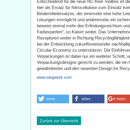
Entscheidend für die neue NC-freie Toolbox ist d
hier als Ersatz für Nitrocellulose zum Einsatz k
Bindemittelersatzes, der einerseits eine hohe Lei
Lösungen ermöglicht und andererseits ein sichere
beweist einmal mehr den Erfindungsreichtum un
Farbexperten“, so Kaiser weiter. Das Unternehmen
Rezepturen weiter in Richtung Recyclingfähigkei
bei der Entwicklung zukunftsweisender nachhalt
Circular Economy zu unterstützen. Die Einführung 
Verpackungen ist dabei nur ein weiterer Schritt,
Verpackungsdesigns gerecht zu werden, die ein 
gewährleisten und den neuesten Design for Recyc
www.siegwerk.com
tweet
teilen
teilen
Zurück zur Übersicht