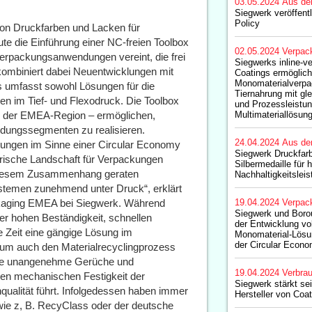
03.05.2024
Aus de
Siegwerk veröffent
Policy
 von Druckfarben und Lacken für
e die Einführung einer NC-freien Toolbox
02.05.2024
Verpac
 Verpackungsanwendungen vereint, die frei
Siegwerks inline-ve
kombiniert dabei Neuentwicklungen mit
Coatings ermöglic
Monomaterialverpa
s umfasst sowohl Lösungen für die
Tiernahrung mit gl
n im Tief- und Flexodruck. Die Toolbox
und Prozessleistun
in der EMEA-Region – ermöglichen,
Multimateriallösun
ndungssegmenten zu realisieren.
24.04.2024
Aus de
ckungen im Sinne einer Circular Economy
Siegwerk Druckfarb
torische Landschaft für Verpackungen
Silbermedaille für
In diesem Zusammenhang geraten
Nachhaltigkeitslei
stemen zunehmend unter Druck“, erklärt
ckaging EMEA bei Siegwerk. Während
19.04.2024
Verpac
Siegwerk und Borou
rer hohen Beständigkeit, schnellen
der Entwicklung vol
 Zeit eine gängige Lösung im
Monomaterial-Lösu
der Circular Econ
rum auch den Materialrecyclingprozess
eise unangenehme Gerüche und
19.04.2024
Verbrau
ren mechanischen Festigkeit der
Siegwerk stärkt sei
qualität führt. Infolgedessen haben immer
Hersteller von Coa
wie z, B. RecyClass oder der deutsche