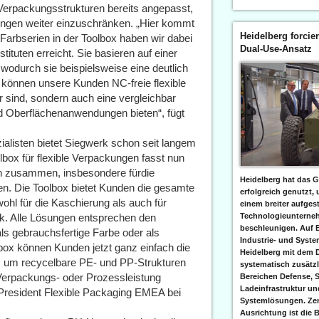
n-Verpackungsstrukturen bereits angepasst,
ngen weiter einzuschränken. „Hier kommt
Heidelberg forcier
 Farbserien in der Toolbox haben wir dabei
Dual-Use-Ansatz
ituten erreicht. Sie basieren auf einer
odurch sie beispielsweise eine deutlich
 können unsere Kunden NC-freie flexible
r sind, sondern auch eine vergleichbar
d Oberflächenanwendungen bieten“, fügt
ialisten bietet Siegwerk schon seit langem
lbox für flexible Verpackungen fasst nun
en zusammen, insbesondere fürdie
Heidelberg hat das G
en. Die Toolbox bietet Kunden die gesamte
erfolgreich genutzt,
hl für die Kaschierung als auch für
einem breiter aufgest
k. Alle Lösungen entsprechen den
Technologieunterneh
beschleunigen. Auf 
als gebrauchsfertige Farbe oder als
Industrie- und Syst
box können Kunden jetzt ganz einfach die
Heidelberg mit dem 
en, um recycelbare PE- und PP-Strukturen
systematisch zusätzl
 Verpackungs- oder Prozessleistung
Bereichen Defense, S
Ladeinfrastruktur und
 President Flexible Packaging EMEA bei
Systemlösungen. Zent
Ausrichtung ist die B