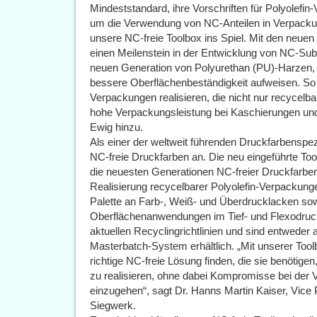
Mindeststandard, ihre Vorschriften für Polyolefi
um die Verwendung von NC-Anteilen in Verpacku
unsere NC-freie Toolbox ins Spiel. Mit den neuen
einen Meilenstein in der Entwicklung von NC-Subst
neuen Generation von Polyurethan (PU)-Harzen, w
bessere Oberflächenbeständigkeit aufweisen. So
Verpackungen realisieren, die nicht nur recycelba
hohe Verpackungsleistung bei Kaschierungen un
Ewig hinzu.
Als einer der weltweit führenden Druckfarbenspez
NC-freie Druckfarben an. Die neu eingeführte Too
die neuesten Generationen NC-freier Druckfarb
Realisierung recycelbarer Polyolefin-Verpackung
Palette an Farb-, Weiß- und Überdrucklacken sowo
Oberflächenanwendungen im Tief- und Flexodruc
aktuellen Recyclingrichtlinien und sind entweder 
Masterbatch-System erhältlich. „Mit unserer Tool
richtige NC-freie Lösung finden, die sie benötig
zu realisieren, ohne dabei Kompromisse bei der
einzugehen“, sagt Dr. Hanns Martin Kaiser, Vice
Siegwerk.