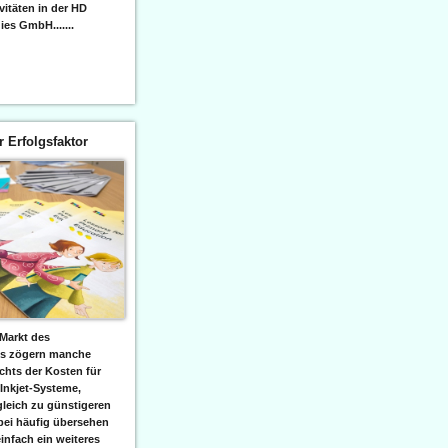
itäten in der HD
es GmbH.......
er Erfolgsfaktor
Markt des
ks zögern manche
hts der Kosten für
 Inkjet-Systeme,
leich zu günstigeren
bei häufig übersehen
einfach ein weiteres