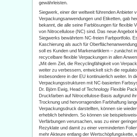
gewährleisten.
Siegwerk, einer der weltweit führenden Anbieter
Verpackungsanwendungen und Etiketten, gab heut
bekannt, die alle seine Farblösungen für flexible
von Nitrocellulose (NC) sind. Das neue Angebot 
Siegwerks bewährtem NC-freien Farbportfolio. E
Kaschierung als auch für Oberflächenanwendunge
soll es Kunden und Markenartiklern – zunächst 
recycelbare flexible Verpackungen in allen Anwe
„Mit dem Ziel, die Recyclingfähigkeit von Verpa
weiter zu verbessern, entwickelt sich die regula
insbesondere in der EU kontinuierlich weiter. 
Verpackungsstrukturen mit NC-basierten Farbsy
Dr. Björn Ewig, Head of Technology Flexible Pa
Druckfarben auf Nitrocellulose-Basis aufgrund ih
Trocknung und hervorragenden Farbhaftung lange
Verpackungsdruck darstellten, können sie wiede
erheblich behindern. So können sie beispielsw
Verfärbungen verursachen, was zu einer geringe
Rezyklate und damit zu einer verminderten Folien
mehr Akteure entlang der Wertschöpfungskette, 