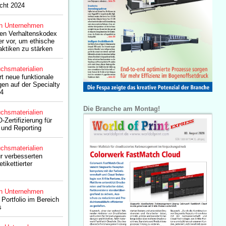
icht 2024
n Unternehmen
uen Verhaltenskodex
er vor, um ethische
aktiken zu stärken
chsmaterialien
rt neue funktionale
en auf der Specialty
24
Die Branche am Montag!
chsmaterialien
-Zertifizierung für
 und Reporting
chsmaterialien
ur verbesserten
tikettierter
n Unternehmen
Portfolio im Bereich
s