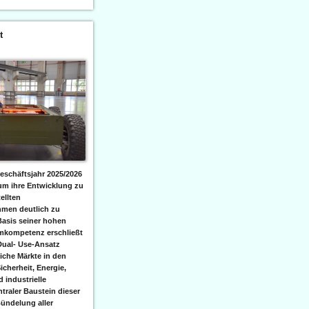
t
eschäftsjahr 2025/2026
 um ihre Entwicklung zu
ellten
men deutlich zu
Basis seiner hohen
emkompetenz erschließt
Dual- Use-Ansatz
iche Märkte in den
icherheit, Energie,
 industrielle
raler Baustein dieser
ündelung aller