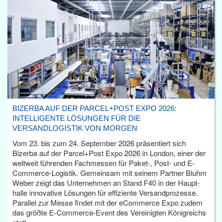
BIZERBA AUF DER PARCEL+POST EXPO 2026:
INTELLIGENTE LÖSUNGEN FÜR DIE
VERSANDLOGISTIK VON MORGEN
Vom 23. bis zum 24. September 2026 präsentiert sich
Bizerba auf der Parcel+Post Expo 2026 in London, einer der
weltweit führenden Fachmessen für Paket-, Post- und E-
Commerce-Logistik. Gemeinsam mit seinem Partner Bluhm
Weber zeigt das Unternehmen an Stand F40 in der Haupt­
halle innovative Lösungen für effiziente Versandprozesse.
Parallel zur Messe findet mit der eCommerce Expo zudem
das größte E-Commerce-Event des Vereinigten Königreichs