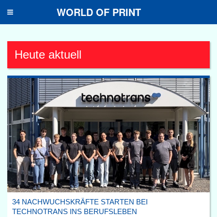
WORLD OF PRINT
Toggle
navigation
Heute aktuell
34 NACHWUCHSKRÄFTE STARTEN BEI
TECHNOTRANS INS BERUFSLEBEN