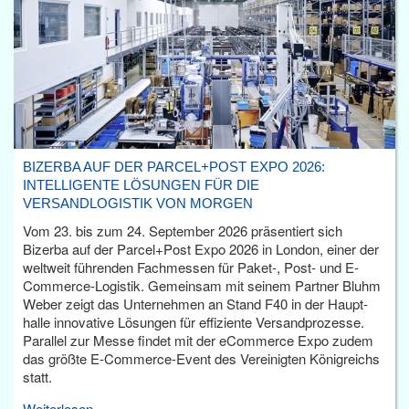
BIZERBA AUF DER PARCEL+POST EXPO 2026:
INTELLIGENTE LÖSUNGEN FÜR DIE
VERSANDLOGISTIK VON MORGEN
Vom 23. bis zum 24. September 2026 präsentiert sich
Bizerba auf der Parcel+Post Expo 2026 in London, einer der
weltweit führenden Fachmessen für Paket-, Post- und E-
Commerce-Logistik. Gemeinsam mit seinem Partner Bluhm
Weber zeigt das Unternehmen an Stand F40 in der Haupt­
halle innovative Lösungen für effiziente Versandprozesse.
Parallel zur Messe findet mit der eCommerce Expo zudem
das größte E-Commerce-Event des Vereinigten Königreichs
statt.
Weiterlesen...