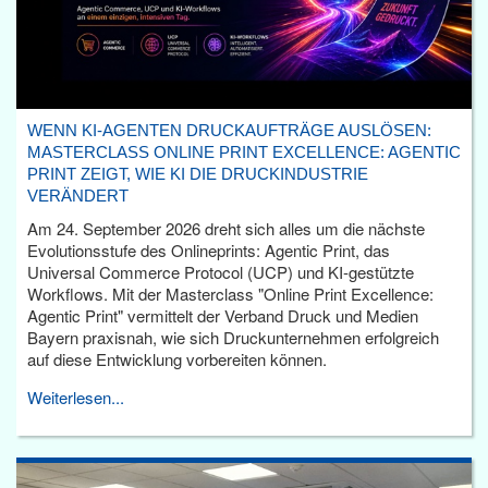
WENN KI-AGENTEN DRUCKAUFTRÄGE AUSLÖSEN:
MASTERCLASS ONLINE PRINT EXCELLENCE: AGENTIC
PRINT ZEIGT, WIE KI DIE DRUCKINDUSTRIE
VERÄNDERT
Am 24. September 2026 dreht sich alles um die nächste
Evolutionsstufe des Onlineprints: Agentic Print, das
Universal Commerce Protocol (UCP) und KI-gestützte
Workflows. Mit der Masterclass "Online Print Excellence:
Agentic Print" vermittelt der Verband Druck und Medien
Bayern praxisnah, wie sich Druckunternehmen erfolgreich
auf diese Entwicklung vorbereiten können.
Weiterlesen...