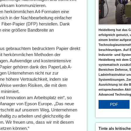
wirksam kommunizieren.
den herkömmlichen A4-Formaten eine
sich in der Nachbearbeitung einfacher
Fiber-Papier (DFP) herstellen. Dank
n eine größere Bandbreite an
Heidelberg hat das G
erfolgreich genutzt,
einem breiter aufgest
Technologieunterneh
us gebrauchtem bedrucktem Papier direkt
beschleunigen. Auf 
 mit herkömmlichen Methoden der
Industrie- und Syst
Heidelberg mit dem 
gen. Aufwendige und kostenintensive
systematisch zusätzl
 Papier gehören dank des PaperLab A-
Bereichen Defense, S
agen Unternehmen nicht nur zur
Ladeinfrastruktur und
ne höhere Vertraulichkeit, indem sie
Systemlösungen. Zent
 Weise werden Risiken, die mit dem
Ausrichtung ist die B
entsprechenden Aktiv
minimiert.
Advanced Technologi
und Innovation am Arbeitsplatz ein“, so
Manager von Epson Europe. „Das neue
PDF
rtschritt auf unserem Weg, Unternehmen
ltig zu arbeiten und gleichzeitig die
ten. Wir freuen uns, dass wir mit diesem
tsetzen können.“
Tinte als kritisch