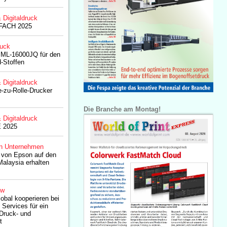
& Digitaldruck
OFACH 2025
ruck
 ML-16000JQ für den
-Stoffen
& Digitaldruck
e-zu-Rolle-Drucker
Die Branche am Montag!
& Digitaldruck
E 2025
n Unternehmen
 von Epson auf den
Malaysia erhalten
ow
bal kooperieren bei
Services für ein
Druck- und
t