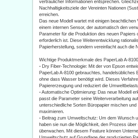
vertraulicher Informationen entsprechen. Gleichzei
Nachhaltigkeitsziele der Vereinten Nationen (S
erreichen.
Das neue Modell wartet mit einigen beachtlichen
einem internen Sensor, der automatisch den verw
Parameter für die Produktion des neuen Papiers op
erforderlich ist. Diese Weiterentwicklung rationali
Papierherstellung, sondern vereinfacht auch die 
Wichtige Produktmerkmale des PaperLab A-8100
◦ Dry Fiber-Technologie: Mit der von Epson entwi
PaperLab A-8100 gebrauchtes, handelsübliches B
ohne dass Wasser benötigt wird. Dieses Verfahren
Papiererzeugung und reduziert die Umweltbelast
◦ Automatische Optimierung: Das neue Modell er
passt die Parameter seine Weiterverarbeitung a
unterschiedliche Sorten Büropapier mischen und so
maximieren.
◦ Beitrag zum Umweltschutz: Um dem Wunsch 
haben sie nun die Möglichkeit, den Prozess üb
überwachen. Mit diesem Feature können Unterneh
Umweltschutz auf Grundlage der produzierten Pa