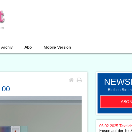
Archiv
Abo
Mobile Version
NEWS
100
Bleiben Sie mi
ABON
06.02.2025
Textild
Epson auf der TecS