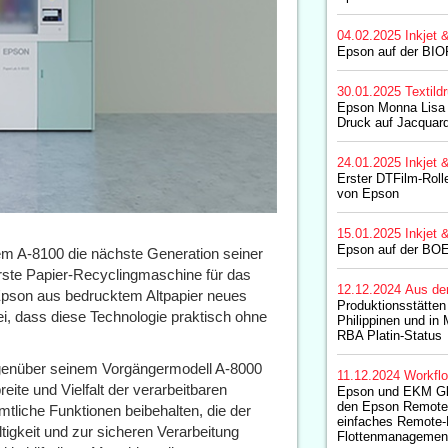
04.02.2025
Inkjet 
Epson auf der BI
30.01.2025
Textild
Epson Monna Lisa
Druck auf Jacquard
24.01.2025
Inkjet 
Erster DTFilm-Roll
von Epson
15.01.2025
Inkjet 
Epson auf der BO
em A-8100 die nächste Generation seiner
rste Papier-Recyclingmaschine für das
12.12.2024
Aus de
 Epson aus bedrucktem Altpapier neues
Produktionsstätten
abei, dass diese Technologie praktisch ohne
Philippinen und in 
RBA Platin-Status
gegenüber seinem Vorgängermodell A-8000
11.12.2024
Workfl
eite und Vielfalt der verarbeitbaren
Epson und EKM Glo
den Epson Remote 
tliche Funktionen beibehalten, die der
einfaches Remote-
igkeit und zur sicheren Verarbeitung
Flottenmanagemen