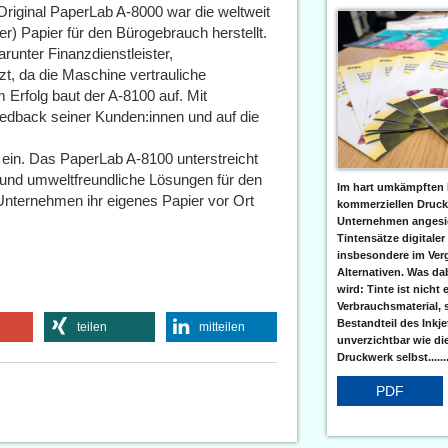
Original PaperLab A-8000 war die weltweit
r) Papier für den Bürogebrauch herstellt.
unter Finanzdienstleister,
t, da die Maschine vertrauliche
 Erfolg baut der A-8100 auf. Mit
edback seiner Kunden:innen und auf die
 ein. Das PaperLab A-8100 unterstreicht
nd umweltfreundliche Lösungen für den
Im hart umkämpften 
Unternehmen ihr eigenes Papier vor Ort
kommerziellen Druc
Unternehmen angesic
Tintensätze digitaler
insbesondere im Verg
Alternativen. Was da
wird: Tinte ist nicht 
Verbrauchsmaterial, 
Bestandteil des Inkj
teilen
mitteilen
unverzichtbar wie di
Druckwerk selbst......
PDF