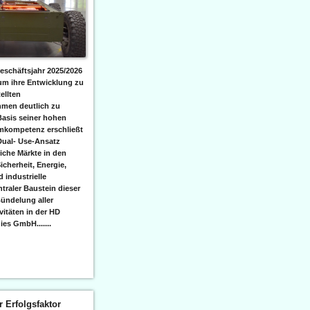
eschäftsjahr 2025/2026
 um ihre Entwicklung zu
ellten
men deutlich zu
Basis seiner hohen
emkompetenz erschließt
Dual- Use-Ansatz
iche Märkte in den
icherheit, Energie,
 industrielle
raler Baustein dieser
ündelung aller
itäten in der HD
es GmbH.......
er Erfolgsfaktor