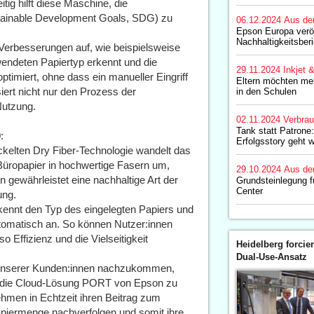
tig hilft diese Maschine, die
ustainable Development Goals, SDG) zu
06.12.2024
Aus de
Epson Europa veröf
Nachhaltigkeitsber
 Verbesserungen auf, wie beispielsweise
endeten Papiertyp erkennt und die
29.11.2024
Inkjet 
timiert, ohne dass ein manueller Eingriff
Eltern möchten me
siert nicht nur den Prozess der
in den Schulen
Nutzung.
02.11.2024
Verbrau
Tank statt Patrone
:
Erfolgsstory geht w
ckelten Dry Fiber-Technologie wandelt das
üropapier in hochwertige Fasern um,
29.10.2024
Aus de
 gewährleistet eine nachhaltige Art der
Grundsteinlegung 
Center
ung.
kennt den Typ des eingelegten Papiers und
utomatisch an. So können Nutzer:innen
 Effizienz und die Vielseitigkeit
Heidelberg forcier
Dual-Use-Ansatz
unserer Kunden:innen nachzukommen,
er die Cloud-Lösung PORT von Epson zu
men in Echtzeit ihren Beitrag zum
piermenge nachverfolgen und somit ihre