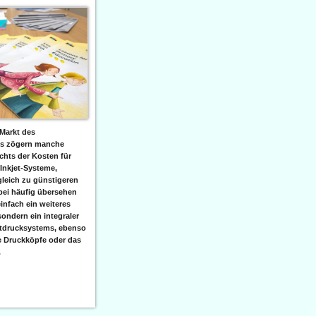
Markt des
ks zögern manche
hts der Kosten für
 Inkjet-Systeme,
leich zu günstigeren
bei häufig übersehen
einfach ein weiteres
sondern ein integraler
etdrucksystems, ebenso
e Druckköpfe oder das
.