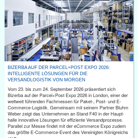
BIZERBA AUF DER PARCEL+POST EXPO 2026:
INTELLIGENTE LÖSUNGEN FÜR DIE
VERSANDLOGISTIK VON MORGEN
Vom 23. bis zum 24. September 2026 präsentiert sich
Bizerba auf der Parcel+Post Expo 2026 in London, einer der
weltweit führenden Fachmessen für Paket-, Post- und E-
Commerce-Logistik. Gemeinsam mit seinem Partner Bluhm
Weber zeigt das Unternehmen an Stand F40 in der Haupt­
halle innovative Lösungen für effiziente Versandprozesse.
Parallel zur Messe findet mit der eCommerce Expo zudem
das größte E-Commerce-Event des Vereinigten Königreichs