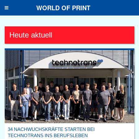
WORLD OF PRINT
Toggle
navigation
Heute aktuell
34 NACHWUCHSKRÄFTE STARTEN BEI
TECHNOTRANS INS BERUFSLEBEN