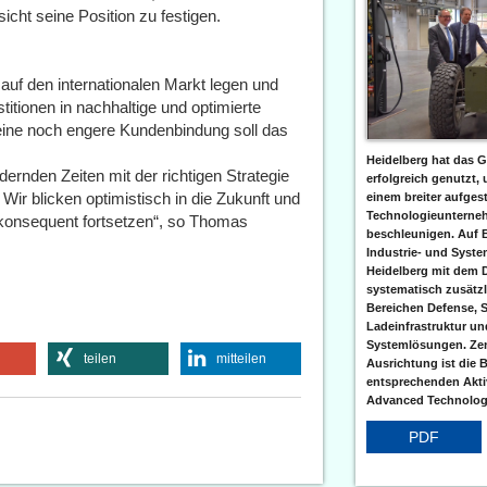
cht seine Position zu festigen.
uf den internationalen Markt legen und
titionen in nachhaltige und optimierte
eine noch engere Kundenbindung soll das
Heidelberg hat das G
dernden Zeiten mit der richtigen Strategie
erfolgreich genutzt,
Wir blicken optimistisch in die Zukunft und
einem breiter aufgest
Technologieunterneh
konsequent fortsetzen“, so Thomas
beschleunigen. Auf 
Industrie- und Syst
Heidelberg mit dem 
systematisch zusätzl
Bereichen Defense, S
Ladeinfrastruktur und
Systemlösungen. Zent
teilen
mitteilen
Ausrichtung ist die B
entsprechenden Aktiv
Advanced Technologi
PDF