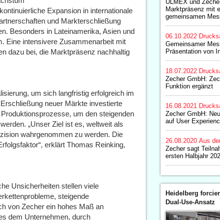
achstum
ULMEX und Zecher
Marktpräsenz mit 
kontinuierliche Expansion in internationale
gemeinsamen Messe
spartnerschaften und Markterschließung
en. Besonders in Lateinamerika, Asien und
06.10.2022
Drucks
m. Eine intensivere Zusammenarbeit mit
Gemeinsamer Messe
n dazu bei, die Marktpräsenz nachhaltig
Präsentation von I
18.07.2022
Drucks
Zecher GmbH: Zech
Funktion ergänzt
sierung, um sich langfristig erfolgreich im
 Erschließung neuer Märkte investierte
16.08.2021
Drucks
d Produktionsprozesse, um den steigenden
Zecher GmbH: Neu
auf User Experien
erden. „Unser Ziel ist es, weltweit als
Präzision wahrgenommen zu werden. Die
26.08.2020
Aus de
Erfolgsfaktor“, erklärt Thomas Reinking,
Zecher sagt Teiln
ersten Halbjahr 20
che Unsicherheiten stellen viele
Heidelberg forcier
rkettenprobleme, steigende
Dual-Use-Ansatz
auch von Zecher ein hohes Maß an
ng es dem Unternehmen, durch