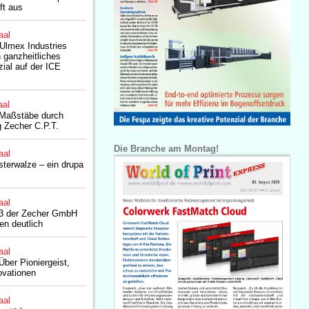
ft aus
aal
lmex Industries
 ganzheitliches
ial auf der ICE
aal
 Maßstäbe durch
 Zecher C.P.T.
Die Branche am Montag!
aal
sterwalze – ein drupa
aal
23 der Zecher GmbH
gen deutlich
aal
Über Pioniergeist,
vationen
aal