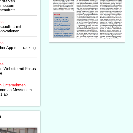
 stärken
erneutem
auftritt
aal
auftritt mit
nnovationen
aal
er App mit Tracking-
aal
e Website mit Fokus
ce
n Unternehmen
ahme an Messen im
21 ab
t