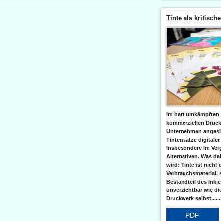
Tinte als kritisch
Im hart umkämpften 
kommerziellen Druc
Unternehmen angesic
Tintensätze digitaler
insbesondere im Verg
Alternativen. Was da
wird: Tinte ist nicht 
Verbrauchsmaterial, 
Bestandteil des Inkj
unverzichtbar wie di
Druckwerk selbst......
PDF