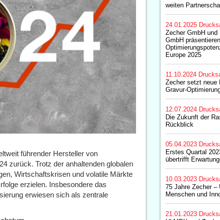
weiten Partnerscha
24.01.2025
Drucks
Zecher GmbH und U
GmbH präsentieren
Optimierungspotenz
Europe 2025
11.10.2024
Drucks
Zecher setzt neue
Gravur-Optimierung
12.07.2024
Drucks
Die Zukunft der Ra
Rückblick
05.04.2023
Drucks
Erstes Quartal 20
tweit führender Hersteller von
übertrifft Erwartun
024 zurück. Trotz der anhaltenden globalen
n, Wirtschaftskrisen und volatile Märkte
10.03.2023
Drucks
folge erzielen. Insbesondere das
75 Jahre Zecher – 
isierung erwiesen sich als zentrale
Menschen und Inno
21.01.2023
Drucks