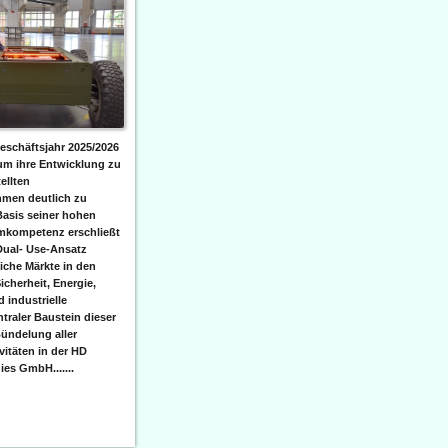
eschäftsjahr 2025/2026
 um ihre Entwicklung zu
ellten
men deutlich zu
Basis seiner hohen
emkompetenz erschließt
Dual- Use-Ansatz
iche Märkte in den
icherheit, Energie,
 industrielle
raler Baustein dieser
ündelung aller
itäten in der HD
es GmbH.......