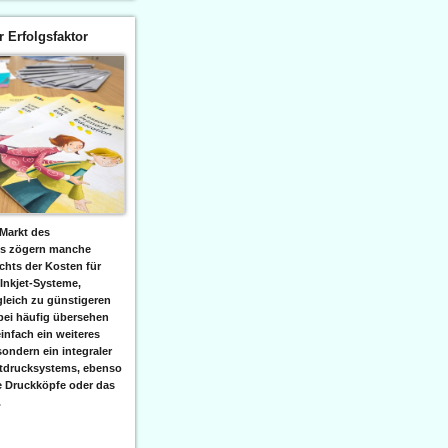
er Erfolgsfaktor
Markt des
ks zögern manche
hts der Kosten für
 Inkjet-Systeme,
leich zu günstigeren
bei häufig übersehen
einfach ein weiteres
sondern ein integraler
etdrucksystems, ebenso
e Druckköpfe oder das
.