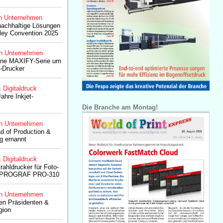
n Unternehmen
nachhaltige Lösungen
lley Convention 2025
n Unternehmen
eine MAXIFY-Serie um
-Drucker
& Digitaldruck
ahre Inkjet-
Die Branche am Montag!
n Unternehmen
ad of Production &
g ernannt
& Digitaldruck
rahldrucker für Foto-
agePROGRAF PRO-310
n Unternehmen
en Präsidenten &
gion