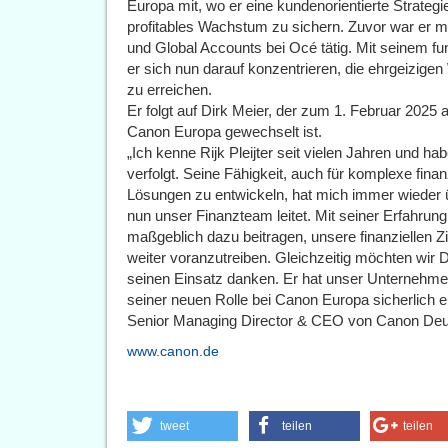
Europa mit, wo er eine kundenorientierte Strategi
profitables Wachstum zu sichern. Zuvor war er m
und Global Accounts bei Océ tätig. Mit seinem f
er sich nun darauf konzentrieren, die ehrgeizi
zu erreichen.
Er folgt auf Dirk Meier, der zum 1. Februar 2025
Canon Europa gewechselt ist.
„Ich kenne Rijk Pleijter seit vielen Jahren und ha
verfolgt. Seine Fähigkeit, auch für komplexe fina
Lösungen zu entwickeln, hat mich immer wieder ü
nun unser Finanzteam leitet. Mit seiner Erfahru
maßgeblich dazu beitragen, unsere finanziellen 
weiter voranzutreiben. Gleichzeitig möchten wir Di
seinen Einsatz danken. Er hat unser Unternehmen i
seiner neuen Rolle bei Canon Europa sicherlich e
Senior Managing Director & CEO von Canon Deu
www.canon.de
tweet
teilen
teilen