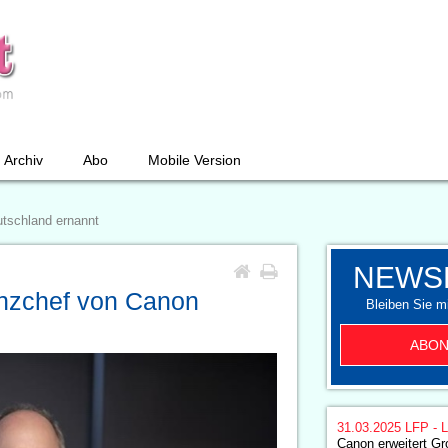
Archiv
Abo
Mobile Version
utschland ernannt
NEWS
anzchef von Canon
Bleiben Sie mi
ABON
31.03.2025
LFP - L
Canon erweitert Gr