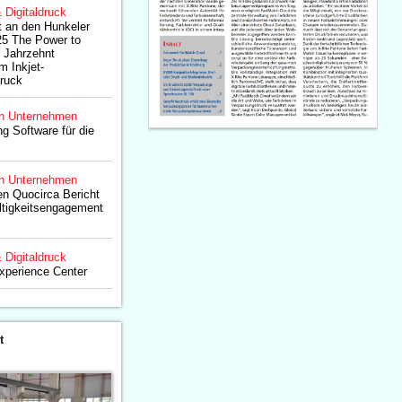
& Digitaldruck
t an den Hunkeler
25 The Power to
n Jahrzehnt
m Inkjet-
ruck
n Unternehmen
g Software für die
n Unternehmen
n Quocirca Bericht
ltigkeitsengagement
& Digitaldruck
perience Center
t