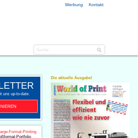
Werbung
Kontakt
Die aktuelle Ausgabe!
LETTER
t uns up-to-date.
NIEREN
arge-Format-Printing
oßformat-Portfolio