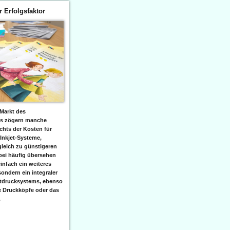
er Erfolgsfaktor
Markt des
ks zögern manche
hts der Kosten für
 Inkjet-Systeme,
leich zu günstigeren
bei häufig übersehen
einfach ein weiteres
sondern ein integraler
etdrucksystems, ebenso
e Druckköpfe oder das
.