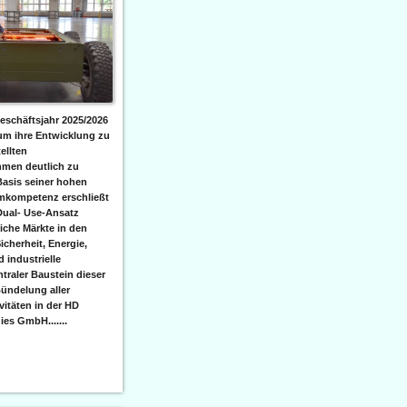
eschäftsjahr 2025/2026
 um ihre Entwicklung zu
ellten
men deutlich zu
Basis seiner hohen
emkompetenz erschließt
Dual- Use-Ansatz
iche Märkte in den
icherheit, Energie,
 industrielle
raler Baustein dieser
ündelung aller
itäten in der HD
es GmbH.......