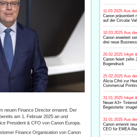
11.03.2025
Aus de
Canon präsentiert 
auf der Circular Va
10.03.2025
Aus de
Canon erweitert s
drei neue Business
26.02.2025
Inkjet 
Canon feiert zehn J
Bogendruck
25.02.2025
Aus de
Alicia Cifré zur He
Commercial Printin
31.01.2025
Inkjet 
Neuer A3+ Tintenst
Begeisterte: im
um neuen Finance Director ernannt. Der
 bereits am 1. Februar 2025 an und
31.01.2025
Aus de
 Vice President & CFO von Canon Europa.
Canon ernennt neu
CEO für EMEA-Re
 Customer Finance Organisation von Canon