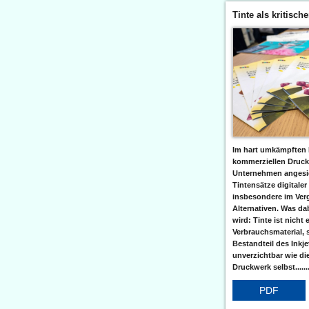
Tinte als kritisch
Im hart umkämpften 
kommerziellen Druc
Unternehmen angesic
Tintensätze digitaler
insbesondere im Verg
Alternativen. Was da
wird: Tinte ist nicht 
Verbrauchsmaterial, 
Bestandteil des Inkj
unverzichtbar wie di
Druckwerk selbst......
PDF