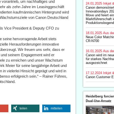
e vorantrieb, um nachhaltiges und
24.01.2025
Inkjet 
ehr als zehn Jahre im Leasinggeschäft
Canon demonstrier
Innovationdays 20
undierten kaufmännischen Hintergrund wird
Move und feiert ei
gen Wachstumsziele von Canon Deutschland
Marktführerschaft i
Produktionsbogend
 als Vice President & Deputy CFO zu
18.01.2025
Aus de
Neue Color Matchin
be seine hervorragende Arbeit stets
CR-N700
nzielle Herausforderungen innovative
berzeugt. Wir freuen uns sehr, dass er
16.01.2025
Aus de
ng und seinem Engagement wird er
Canon wird im neue
für starkes Nachha
Ziele zu erreichen und unser Wachstum
ausgezeichnet
rk Meier für seine langjährige Arbeit und
n vielerlei Hinsicht geprägt und wird in
17.12.2024
Inkjet 
benso erfolgreich sein.“ – Rainer Führes,
Canon Customer Ex
tschland.
Heidelberg forcier
Dual-Use-Ansatz
teilen
mitteilen