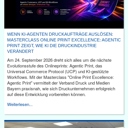
WENN KI-AGENTEN DRUCKAUFTRÄGE AUSLÖSEN:
MASTERCLASS ONLINE PRINT EXCELLENCE: AGENTIC
PRINT ZEIGT, WIE KI DIE DRUCKINDUSTRIE
VERÄNDERT
Am 24. September 2026 dreht sich alles um die nächste
Evolutionsstufe des Onlineprints: Agentic Print, das
Universal Commerce Protocol (UCP) und KI-gestützte
Workflows. Mit der Masterclass "Online Print Excellence:
Agentic Print" vermittelt der Verband Druck und Medien
Bayern praxisnah, wie sich Druckunternehmen erfolgreich
auf diese Entwicklung vorbereiten können.
Weiterlesen...