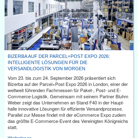
BIZERBA AUF DER PARCEL+POST EXPO 2026:
INTELLIGENTE LÖSUNGEN FÜR DIE
VERSANDLOGISTIK VON MORGEN
Vom 23. bis zum 24. September 2026 präsentiert sich
Bizerba auf der Parcel+Post Expo 2026 in London, einer der
weltweit führenden Fachmessen für Paket-, Post- und E-
Commerce-Logistik. Gemeinsam mit seinem Partner Bluhm
Weber zeigt das Unternehmen an Stand F40 in der Haupt­
halle innovative Lösungen für effiziente Versandprozesse.
Parallel zur Messe findet mit der eCommerce Expo zudem
das größte E-Commerce-Event des Vereinigten Königreichs
statt.
Weiterlesen...