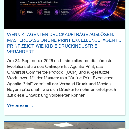
WENN KI-AGENTEN DRUCKAUFTRÄGE AUSLÖSEN:
MASTERCLASS ONLINE PRINT EXCELLENCE: AGENTIC
PRINT ZEIGT, WIE KI DIE DRUCKINDUSTRIE
VERÄNDERT
Am 24. September 2026 dreht sich alles um die nächste
Evolutionsstufe des Onlineprints: Agentic Print, das
Universal Commerce Protocol (UCP) und KI-gestützte
Workflows. Mit der Masterclass "Online Print Excellence:
Agentic Print" vermittelt der Verband Druck und Medien
Bayern praxisnah, wie sich Druckunternehmen erfolgreich
auf diese Entwicklung vorbereiten können.
Weiterlesen...