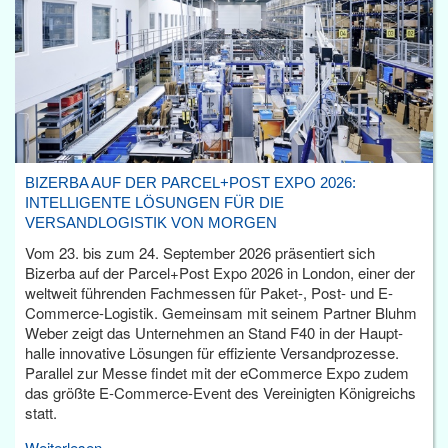
BIZERBA AUF DER PARCEL+POST EXPO 2026:
INTELLIGENTE LÖSUNGEN FÜR DIE
VERSANDLOGISTIK VON MORGEN
Vom 23. bis zum 24. September 2026 präsentiert sich
Bizerba auf der Parcel+Post Expo 2026 in London, einer der
weltweit führenden Fachmessen für Paket-, Post- und E-
Commerce-Logistik. Gemeinsam mit seinem Partner Bluhm
Weber zeigt das Unternehmen an Stand F40 in der Haupt­
halle innovative Lösungen für effiziente Versandprozesse.
Parallel zur Messe findet mit der eCommerce Expo zudem
das größte E-Commerce-Event des Vereinigten Königreichs
statt.
Weiterlesen...