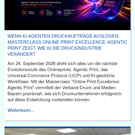
WENN KI-AGENTEN DRUCKAUFTRÄGE AUSLÖSEN:
MASTERCLASS ONLINE PRINT EXCELLENCE: AGENTIC
PRINT ZEIGT, WIE KI DIE DRUCKINDUSTRIE
VERÄNDERT
Am 24. September 2026 dreht sich alles um die nächste
Evolutionsstufe des Onlineprints: Agentic Print, das
Universal Commerce Protocol (UCP) und KI-gestützte
Workflows. Mit der Masterclass "Online Print Excellence:
Agentic Print" vermittelt der Verband Druck und Medien
Bayern praxisnah, wie sich Druckunternehmen erfolgreich
auf diese Entwicklung vorbereiten können.
Weiterlesen...