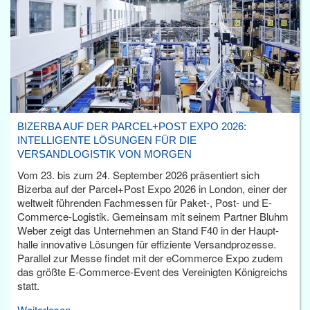
BIZERBA AUF DER PARCEL+POST EXPO 2026:
INTELLIGENTE LÖSUNGEN FÜR DIE
VERSANDLOGISTIK VON MORGEN
Vom 23. bis zum 24. September 2026 präsentiert sich
Bizerba auf der Parcel+Post Expo 2026 in London, einer der
weltweit führenden Fachmessen für Paket-, Post- und E-
Commerce-Logistik. Gemeinsam mit seinem Partner Bluhm
Weber zeigt das Unternehmen an Stand F40 in der Haupt­
halle innovative Lösungen für effiziente Versandprozesse.
Parallel zur Messe findet mit der eCommerce Expo zudem
das größte E-Commerce-Event des Vereinigten Königreichs
statt.
Weiterlesen...