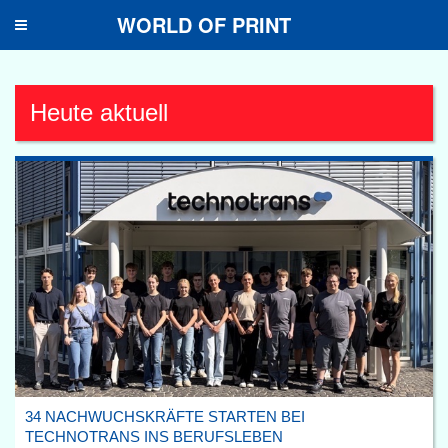
WORLD OF PRINT
Toggle
navigation
Heute aktuell
34 NACHWUCHSKRÄFTE STARTEN BEI
TECHNOTRANS INS BERUFSLEBEN