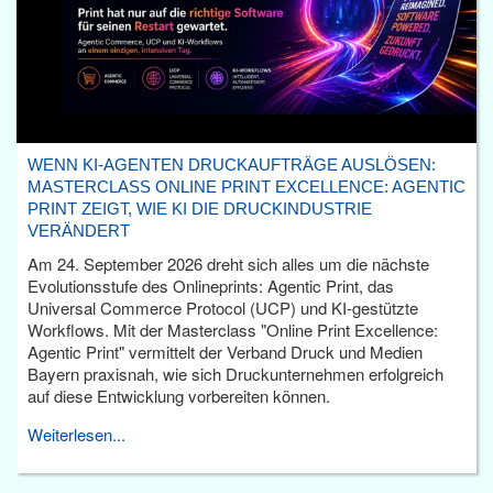
WENN KI-AGENTEN DRUCKAUFTRÄGE AUSLÖSEN:
MASTERCLASS ONLINE PRINT EXCELLENCE: AGENTIC
PRINT ZEIGT, WIE KI DIE DRUCKINDUSTRIE
VERÄNDERT
Am 24. September 2026 dreht sich alles um die nächste
Evolutionsstufe des Onlineprints: Agentic Print, das
Universal Commerce Protocol (UCP) und KI-gestützte
Workflows. Mit der Masterclass "Online Print Excellence:
Agentic Print" vermittelt der Verband Druck und Medien
Bayern praxisnah, wie sich Druckunternehmen erfolgreich
auf diese Entwicklung vorbereiten können.
Weiterlesen...