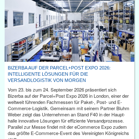
BIZERBA AUF DER PARCEL+POST EXPO 2026:
INTELLIGENTE LÖSUNGEN FÜR DIE
VERSANDLOGISTIK VON MORGEN
Vom 23. bis zum 24. September 2026 präsentiert sich
Bizerba auf der Parcel+Post Expo 2026 in London, einer der
weltweit führenden Fachmessen für Paket-, Post- und E-
Commerce-Logistik. Gemeinsam mit seinem Partner Bluhm
Weber zeigt das Unternehmen an Stand F40 in der Haupt­
halle innovative Lösungen für effiziente Versandprozesse.
Parallel zur Messe findet mit der eCommerce Expo zudem
das größte E-Commerce-Event des Vereinigten Königreichs