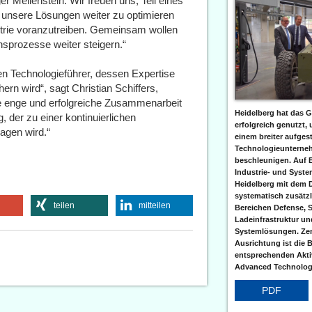
iger Meilenstein. Wir freuen uns, Teil eines
 unsere Lösungen weiter zu optimieren
strie voranzutreiben. Gemeinsam wollen
onsprozesse weiter steigern.“
n Technologieführer, dessen Expertise
rn wird“, sagt Christian Schiffers,
ne enge und erfolgreiche Zusammenarbeit
Heidelberg hat das G
 der zu einer kontinuierlichen
erfolgreich genutzt,
agen wird.“
einem breiter aufgest
Technologieunterneh
beschleunigen. Auf 
Industrie- und Syst
Heidelberg mit dem 
systematisch zusätzl
teilen
mitteilen
Bereichen Defense, S
Ladeinfrastruktur und
Systemlösungen. Zent
Ausrichtung ist die B
entsprechenden Aktiv
Advanced Technologi
PDF