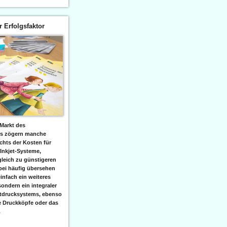
er Erfolgsfaktor
Markt des
ks zögern manche
hts der Kosten für
 Inkjet-Systeme,
leich zu günstigeren
bei häufig übersehen
einfach ein weiteres
sondern ein integraler
etdrucksystems, ebenso
e Druckköpfe oder das
.