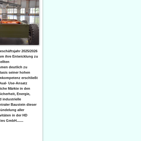
eschäftsjahr 2025/2026
 um ihre Entwicklung zu
ellten
men deutlich zu
Basis seiner hohen
emkompetenz erschließt
Dual- Use-Ansatz
iche Märkte in den
icherheit, Energie,
 industrielle
raler Baustein dieser
ündelung aller
itäten in der HD
es GmbH.......