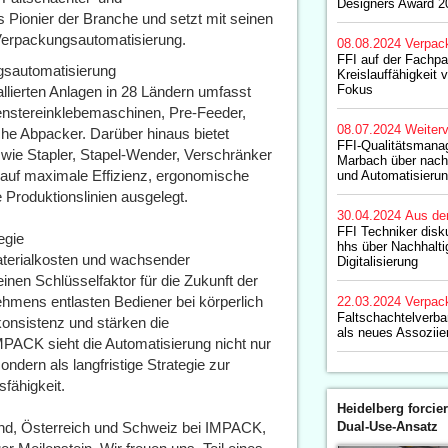
Designers Award 2
 Pionier der Branche und setzt mit seinen
Verpackungsautomatisierung.
08.08.2024
Verpac
FFI auf der Fachp
ngsautomatisierung
Kreislauffähigkeit 
Fokus
allierten Anlagen in 28 Ländern umfasst
enstereinklebemaschinen, Pre-Feeder,
08.07.2024
Weiterv
he Abpacker. Darüber hinaus bietet
FFI-Qualitätsmanag
ie Stapler, Stapel-Wender, Verschränker
Marbach über nach
 auf maximale Effizienz, ergonomische
und Automatisieru
 Produktionslinien ausgelegt.
30.04.2024
Aus de
FFI Techniker disk
egie
hhs über Nachhalti
aterialkosten und wachsender
Digitalisierung
nen Schlüsselfaktor für die Zukunft der
hmens entlasten Bediener bei körperlich
22.03.2024
Verpac
Faltschachtelverb
onsistenz und stärken die
als neues Assoziier
MPACK sieht die Automatisierung nicht nur
ndern als langfristige Strategie zur
fähigkeit.
Heidelberg forcier
d, Österreich und Schweiz bei IMPACK,
Dual-Use-Ansatz