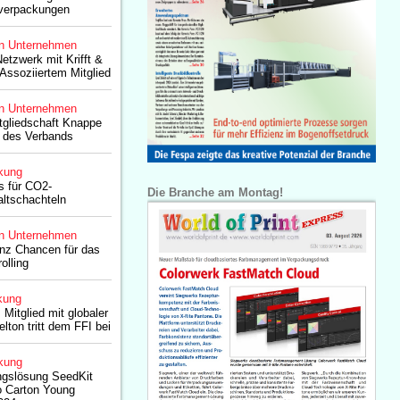
verpackungen
n Unternehmen
Netzwerk mit Krifft &
Assoziiertem Mitglied
n Unternehmen
itgliedschaft Knappe
l des Verbands
kung
s für CO2-
Die Branche am Montag!
altschachteln
n Unternehmen
genz Chancen für das
olling
kung
Mitglied mit globaler
lton tritt dem FFI bei
kung
ngslösung SeedKit
o Carton Young