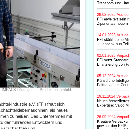
Transport- und Um
28.02.2025
Aus de
FFI erweitert sein 
Zipsner als neuem 
14.01.2025
Aus de
FFI stärkt seine M
+ Lehbrink nun Tei
02.01.2025
Verpac
FFI setzt Standard
Bilanzierung von F
05.12.2024
Aus de
Künstliche Intelli
Faltschachtel-Contr
rt IMPACK-Lösungen im Produktionsumfeld
19.11.2024
Verpac
Neues Assoziiertes 
tel-Industrie e.V. (FFI) freut sich,
Expertise: Valco Me
tschachtelklebemaschinen, als neues
ommen zu heißen. Das Unternehmen mit
26.09.2024
Verpac
Kreative Verpacku
 zu den führenden Entwicklern und
gewinnt den FFIPr
 Faltschachtel- und