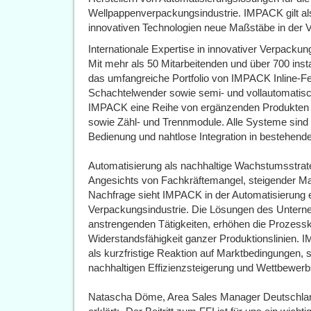
Wellpappenverpackungsindustrie. IMPACK gilt als
innovativen Technologien neue Maßstäbe in der 
Internationale Expertise in innovativer Verpacku
Mit mehr als 50 Mitarbeitenden und über 700 inst
das umfangreiche Portfolio von IMPACK Inline-F
Schachtelwender sowie semi- und vollautomatisc
IMPACK eine Reihe von ergänzenden Produkten w
sowie Zähl- und Trennmodule. Alle Systeme sind
Bedienung und nahtlose Integration in bestehende
Automatisierung als nachhaltige Wachstumsstrat
Angesichts von Fachkräftemangel, steigender M
Nachfrage sieht IMPACK in der Automatisierung ei
Verpackungsindustrie. Die Lösungen des Unterne
anstrengenden Tätigkeiten, erhöhen die Prozessk
Widerstandsfähigkeit ganzer Produktionslinien. I
als kurzfristige Reaktion auf Marktbedingungen, so
nachhaltigen Effizienzsteigerung und Wettbewerbs
Natascha Döme, Area Sales Manager Deutschlan