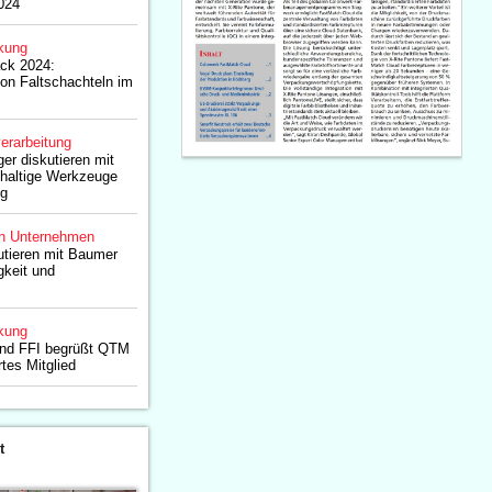
024
kung
ack 2024:
von Faltschachteln im
erarbeitung
er diskutieren mit
haltige Werkzeuge
ng
n Unternehmen
utieren mit Baumer
gkeit und
kung
and FFI begrüßt QTM
tes Mitglied
t