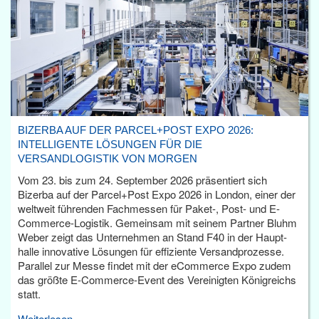
BIZERBA AUF DER PARCEL+POST EXPO 2026:
INTELLIGENTE LÖSUNGEN FÜR DIE
VERSANDLOGISTIK VON MORGEN
Vom 23. bis zum 24. September 2026 präsentiert sich
Bizerba auf der Parcel+Post Expo 2026 in London, einer der
weltweit führenden Fachmessen für Paket-, Post- und E-
Commerce-Logistik. Gemeinsam mit seinem Partner Bluhm
Weber zeigt das Unternehmen an Stand F40 in der Haupt­
halle innovative Lösungen für effiziente Versandprozesse.
Parallel zur Messe findet mit der eCommerce Expo zudem
das größte E-Commerce-Event des Vereinigten Königreichs
statt.
Weiterlesen...