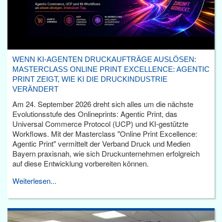
WENN KI-AGENTEN DRUCKAUFTRÄGE AUSLÖSEN:
MASTERCLASS ONLINE PRINT EXCELLENCE: AGENTIC
PRINT ZEIGT, WIE KI DIE DRUCKINDUSTRIE
VERÄNDERT
Am 24. September 2026 dreht sich alles um die nächste
Evolutionsstufe des Onlineprints: Agentic Print, das
Universal Commerce Protocol (UCP) und KI-gestützte
Workflows. Mit der Masterclass "Online Print Excellence:
Agentic Print" vermittelt der Verband Druck und Medien
Bayern praxisnah, wie sich Druckunternehmen erfolgreich
auf diese Entwicklung vorbereiten können.
Weiterlesen...