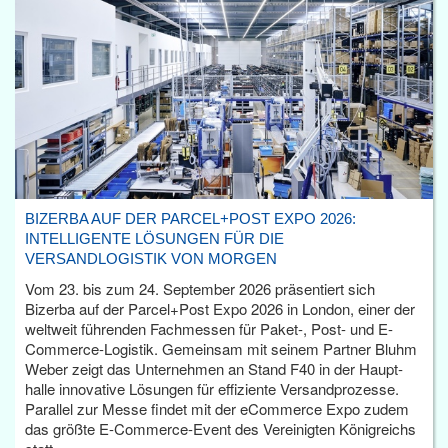
BIZERBA AUF DER PARCEL+POST EXPO 2026:
INTELLIGENTE LÖSUNGEN FÜR DIE
VERSANDLOGISTIK VON MORGEN
Vom 23. bis zum 24. September 2026 präsentiert sich
Bizerba auf der Parcel+Post Expo 2026 in London, einer der
weltweit führenden Fachmessen für Paket-, Post- und E-
Commerce-Logistik. Gemeinsam mit seinem Partner Bluhm
Weber zeigt das Unternehmen an Stand F40 in der Haupt­
halle innovative Lösungen für effiziente Versandprozesse.
Parallel zur Messe findet mit der eCommerce Expo zudem
das größte E-Commerce-Event des Vereinigten Königreichs