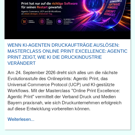
WENN KI-AGENTEN DRUCKAUFTRÄGE AUSLÖSEN:
MASTERCLASS ONLINE PRINT EXCELLENCE: AGENTIC
PRINT ZEIGT, WIE KI DIE DRUCKINDUSTRIE
VERÄNDERT
Am 24. September 2026 dreht sich alles um die nächste
Evolutionsstufe des Onlineprints: Agentic Print, das
Universal Commerce Protocol (UCP) und KI-gestützte
Workflows. Mit der Masterclass "Online Print Excellence:
Agentic Print" vermittelt der Verband Druck und Medien
Bayern praxisnah, wie sich Druckunternehmen erfolgreich
auf diese Entwicklung vorbereiten können.
Weiterlesen...