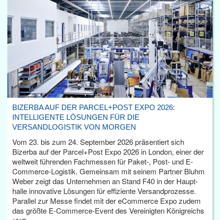
BIZERBA AUF DER PARCEL+POST EXPO 2026:
INTELLIGENTE LÖSUNGEN FÜR DIE
VERSANDLOGISTIK VON MORGEN
Vom 23. bis zum 24. September 2026 präsentiert sich
Bizerba auf der Parcel+Post Expo 2026 in London, einer der
weltweit führenden Fachmessen für Paket-, Post- und E-
Commerce-Logistik. Gemeinsam mit seinem Partner Bluhm
Weber zeigt das Unternehmen an Stand F40 in der Haupt­
halle innovative Lösungen für effiziente Versandprozesse.
Parallel zur Messe findet mit der eCommerce Expo zudem
das größte E-Commerce-Event des Vereinigten Königreichs