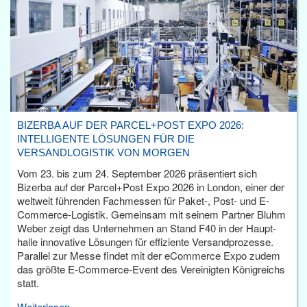
BIZERBA AUF DER PARCEL+POST EXPO 2026:
INTELLIGENTE LÖSUNGEN FÜR DIE
VERSANDLOGISTIK VON MORGEN
Vom 23. bis zum 24. September 2026 präsentiert sich
Bizerba auf der Parcel+Post Expo 2026 in London, einer der
weltweit führenden Fachmessen für Paket-, Post- und E-
Commerce-Logistik. Gemeinsam mit seinem Partner Bluhm
Weber zeigt das Unternehmen an Stand F40 in der Haupt­
halle innovative Lösungen für effiziente Versandprozesse.
Parallel zur Messe findet mit der eCommerce Expo zudem
das größte E-Commerce-Event des Vereinigten Königreichs
statt.
Weiterlesen...