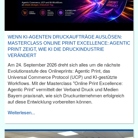
WENN KI-AGENTEN DRUCKAUFTRÄGE AUSLÖSEN:
MASTERCLASS ONLINE PRINT EXCELLENCE: AGENTIC
PRINT ZEIGT, WIE KI DIE DRUCKINDUSTRIE
VERÄNDERT
Am 24. September 2026 dreht sich alles um die nächste
Evolutionsstufe des Onlineprints: Agentic Print, das
Universal Commerce Protocol (UCP) und KI-gestützte
Workflows. Mit der Masterclass "Online Print Excellence:
Agentic Print" vermittelt der Verband Druck und Medien
Bayern praxisnah, wie sich Druckunternehmen erfolgreich
auf diese Entwicklung vorbereiten können.
Weiterlesen...