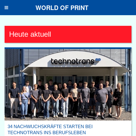
WORLD OF PRINT
Toggle
navigation
Heute aktuell
34 NACHWUCHSKRÄFTE STARTEN BEI
TECHNOTRANS INS BERUFSLEBEN