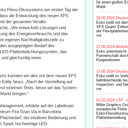
für einen großen E
drupa
 Esko Flexo-Ökosystems am ersten Tag der
 dass die Entwicklung des neuen XPS
29.05.2024
Druckv
d der gesamten Veralto-
Esko stellt mit de
XPS Quartz Edition
iche. „Wir entwickeln Lösungen und
der Flexoplattenher
nkung des Energieverbrauchs und das
vor
re eigenen Nachhaltigkeitsziele zu
t den ausgeprägten Bedarf des
27.05.2024
Workfl
e-LED-Plattenbelichtungssystem, das
Esko unterstreicht 
Partnerschaft durc
 und gleichzeitig einen
Kooperationen
17.05.2024
Drucks
eams konnten wir dies mit dem neuen XPS
Esko stellt im Vorf
bahnbrechende neu
e Eddy hinzu. „Nach der Vorstellung auf
Inspection- und De
mit externen Tests, bevor wir das System
vor
 Markt bringen.“
01.03.2024
CTP - 
Miller Graphics Gro
Management, erklärte auf der Labelexpo
europäische Flott
trum Fira Gran Via in Barcelona
Esko-Flexodrucksy
latzbedarf, der intuitiven Bedienung und
Plattenherstellung
PS Spark hochwertige LED-