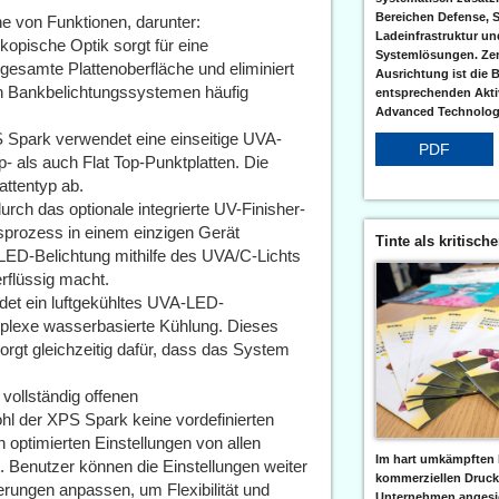
Bereichen Defense, S
e von Funktionen, darunter:
Ladeinfrastruktur und
kopische Optik sorgt für eine
Systemlösungen. Zent
gesamte Plattenoberfläche und eliminiert
Ausrichtung ist die B
n Bankbelichtungssystemen häufig
entsprechenden Aktiv
Advanced Technologi
S Spark verwendet eine einseitige UVA-
PDF
- als auch Flat Top-Punktplatten. Die
attentyp ab.
rch das optionale integrierte UV-Finisher-
sprozess in einem einzigen Gerät
Tinte als kritisch
 LED-Belichtung mithilfe des UVA/C-Lichts
erflüssig macht.
et ein luftgekühltes UVA-LED-
plexe wasserbasierte Kühlung. Dieses
orgt gleichzeitig dafür, dass das System
vollständig offenen
l der XPS Spark keine vordefinierten
 optimierten Einstellungen von allen
Im hart umkämpften 
. Benutzer können die Einstellungen weiter
kommerziellen Druc
erungen anpassen, um Flexibilität und
Unternehmen angesic