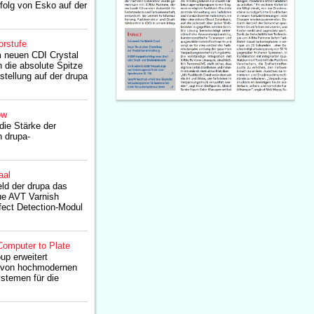
rfolg von Esko auf der
orstufe
m neuen CDI Crystal
 die absolute Spitze
stellung auf der drupa
ow
die Stärke der
h drupa-
aal
eld der drupa das
e AVT Varnish
fect Detection-Modul
Computer to Plate
up erweitert
e von hochmodernen
stemen für die