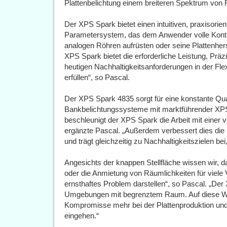
Plattenbelichtung einem breiteren Spektrum von
Der XPS Spark bietet einen intuitiven, praxisorie
Parametersystem, das dem Anwender volle Kontro
analogen Röhren aufrüsten oder seine Plattenher
XPS Spark bietet die erforderliche Leistung, Prä
heutigen Nachhaltigkeitsanforderungen in der Fle
erfüllen“, so Pascal.
Der XPS Spark 4835 sorgt für eine konstante Quali
Bankbelichtungssysteme mit marktführender XPS-P
beschleunigt der XPS Spark die Arbeit mit einer v
ergänzte Pascal. „Außerdem verbessert dies die E
und trägt gleichzeitig zu Nachhaltigkeitszielen b
Angesichts der knappen Stellfläche wissen wir, 
oder die Anmietung von Räumlichkeiten für viele 
ernsthaftes Problem darstellen“, so Pascal. „Der 
Umgebungen mit begrenztem Raum. Auf diese W
Kompromisse mehr bei der Plattenproduktion und 
eingehen.“