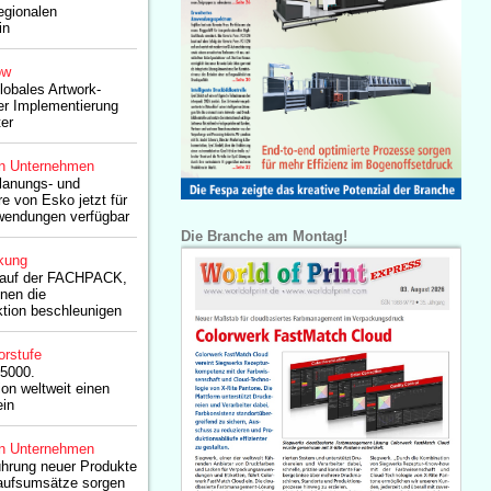
egionalen
in
ow
lobales Artwork-
r Implementierung
er
n Unternehmen
lanungs- und
e von Esko jetzt für
nwendungen verfügbar
Die Branche am Montag!
kung
 auf der FACHPACK,
onen die
tion beschleunigen
orstufe
 5000.
ion weltweit einen
ein
n Unternehmen
ührung neuer Produkte
kaufsumsätze sorgen