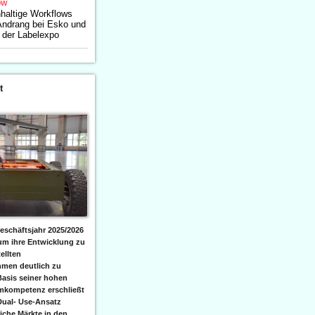
ow
haltige Workflows
Andrang bei Esko und
 der Labelexpo
t
eschäftsjahr 2025/2026
 um ihre Entwicklung zu
ellten
men deutlich zu
Basis seiner hohen
emkompetenz erschließt
Dual- Use-Ansatz
iche Märkte in den