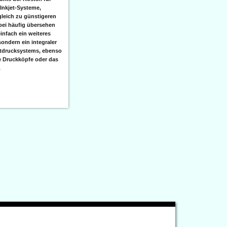
 Inkjet-Systeme,
leich zu günstigeren
bei häufig übersehen
einfach ein weiteres
sondern ein integraler
etdrucksystems, ebenso
e Druckköpfe oder das
.