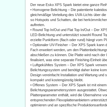
Der neue Esko XPS Spark bietet eine ganze Reih
• Homogene Belichtung – Die patentierte kaleidos
gleichmäßige Verteilung des UVA-Lichts über die 
so Hotspots und Schatten, die bei herkömmliche
auftreten.
• Round Top In/Out und Flat Top In/Out – Der XP
LED-Belichtung und unterstützt sowohl Round Top
erzielte Punktform (flach oder rund) hängt vom Pl
• Optionaler UV-Finisher – Der XPS Spark kann du
Fach erweitert werden, um den Plattenbelichtung
abschließen zu können. Die Platte wird nach der
finalisiert, was eine separate Finishing-Einheit üb
• Luftgekühltes System – Der XPS Spark verwend
Belichtungssystem und benötigt daher keine kom
Design vereinfacht Installation und Wartung und s
kompakt und kostengünstig bleibt.
• Offenes System – Der XPS Spark ist mit einem 
Belichtungsparametersystem ausgestattet. Obwoh
Plattenparameter enthält, wird die Übernahme von
entsprechenden Flexoplattenanbietern unterstützt
optimieren und an spezifische Produktionsanford