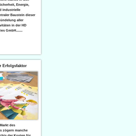
icherheit, Energie,
 industrielle
raler Baustein dieser
ündelung aller
itäten in der HD
es GmbH.......
er Erfolgsfaktor
Markt des
ks zögern manche
hts der Kosten für