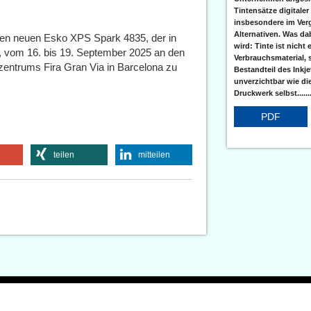
Tintensätze digitaler
insbesondere im Verg
Alternativen. Was da
den neuen Esko XPS Spark 4835, der in
wird: Tinte ist nicht 
rd, vom 16. bis 19. September 2025 an den
Verbrauchsmaterial, 
entrums Fira Gran Via in Barcelona zu
Bestandteil des Inkj
unverzichtbar wie di
Druckwerk selbst......
PDF
teilen
mitteilen