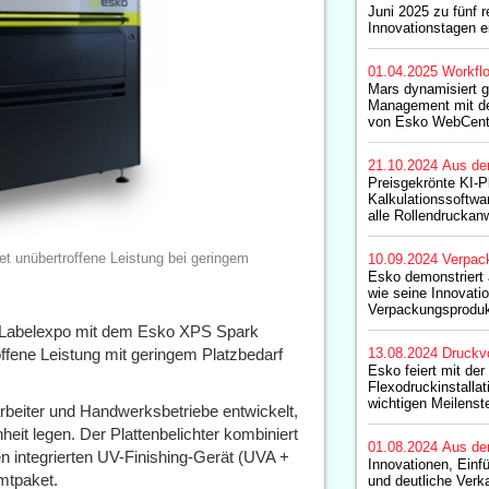
Juni 2025 zu fünf r
Innovationstagen e
01.04.2025
Workfl
Mars dynamisiert g
Management mit de
von Esko WebCent
21.10.2024
Aus de
Preisgekrönte KI-P
Kalkulationssoftwar
alle Rollendrucka
t unübertroffene Leistung bei geringem
10.09.2024
Verpac
Esko demonstriert
wie seine Innovati
Verpackungsproduk
r Labelexpo mit dem Esko XPS Spark
offene Leistung mit geringem Platzbedarf
13.08.2024
Druckv
Esko feiert mit der
Flexodruckinstallat
wichtigen Meilenst
beiter und Handwerksbetriebe entwickelt,
heit legen. Der Plattenbelichter kombiniert
01.08.2024
Aus de
n integrierten UV-Finishing-Gerät (UVA +
Innovationen, Einf
mtpaket.
und deutliche Ver