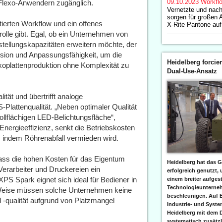
09.10.2023
Workfl
 Flexo-Anwendern zugänglich.
Vernetzte und nach
sorgen für großen 
ntierten Workflow und ein offenes
X-Rite Pantone auf
lle gibt. Egal, ob ein Unternehmen von
stellungskapazitäten erweitern möchte, der
zision und Anpassungsfähigkeit, um die
Heidelberg forcier
xoplattenproduktion ohne Komplexität zu
Dual-Use-Ansatz
tät und übertrifft analoge
lattenqualität. „Neben optimaler Qualität
ollflächigen LED-Belichtungsfläche“,
nergieeffizienz, senkt die Betriebskosten
ei, indem Röhrenabfall vermieden wird.
dass die hohen Kosten für das Eigentum
Heidelberg hat das G
Verarbeiter und Druckereien ein
erfolgreich genutzt,
XPS Spark eignet sich ideal für Bediener in
einem breiter aufgest
Technologieunterneh
eise müssen solche Unternehmen keine
beschleunigen. Auf 
-qualität aufgrund von Platzmangel
Industrie- und Syst
Heidelberg mit dem 
systematisch zusätzl