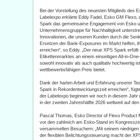
Bei der Vorstellung des neuesten Mitglieds des
Labelexpo erklärte Eddy Fadel, Esko GM Flexo,
Spark das gemeinsame Engagement von Esko un
Unternehmensgruppe für Nachhaltigkeit unterstre
Innovationen, die unseren Kunden durch die Se
Ersetzen der Bank-Exposures im Markt helfen, ih
erreichen“, so Eddy. „Der neue XPS Spark erfüll
Etikettenmarktes an einem einseitigen All-in-On
sowohl innovativ als auch qualitativ hochwertig ist
wettbewerbsfähigen Preis bietet.
Dank der harten Arbeit und Erfahrung unserer T
Spark in Rekordentwicklungszeit erreichen“, fügt
der Labelexpo beginnen wir noch in diesem Jahr 
in der zweiten Jahreshälfte 2026 weltweit auf den
Pascal Thomas, Esko Director of Flexo Product 
vor den zahlreich am Esko-Stand im Kongresszen
versammelten Besuchern: „Mit seinem niedrigen P
der flexiblen Belichtungssteuerung macht der X