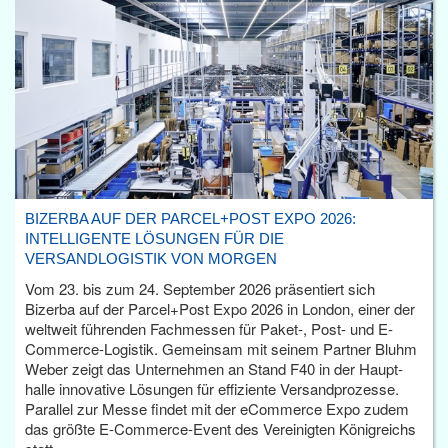
BIZERBA AUF DER PARCEL+POST EXPO 2026:
INTELLIGENTE LÖSUNGEN FÜR DIE
VERSANDLOGISTIK VON MORGEN
Vom 23. bis zum 24. September 2026 präsentiert sich
Bizerba auf der Parcel+Post Expo 2026 in London, einer der
weltweit führenden Fachmessen für Paket-, Post- und E-
Commerce-Logistik. Gemeinsam mit seinem Partner Bluhm
Weber zeigt das Unternehmen an Stand F40 in der Haupt­
halle innovative Lösungen für effiziente Versandprozesse.
Parallel zur Messe findet mit der eCommerce Expo zudem
das größte E-Commerce-Event des Vereinigten Königreichs