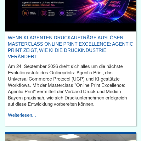
WENN KI-AGENTEN DRUCKAUFTRÄGE AUSLÖSEN:
MASTERCLASS ONLINE PRINT EXCELLENCE: AGENTIC
PRINT ZEIGT, WIE KI DIE DRUCKINDUSTRIE
VERÄNDERT
Am 24. September 2026 dreht sich alles um die nächste
Evolutionsstufe des Onlineprints: Agentic Print, das
Universal Commerce Protocol (UCP) und KI-gestützte
Workflows. Mit der Masterclass "Online Print Excellence:
Agentic Print" vermittelt der Verband Druck und Medien
Bayern praxisnah, wie sich Druckunternehmen erfolgreich
auf diese Entwicklung vorbereiten können.
Weiterlesen...