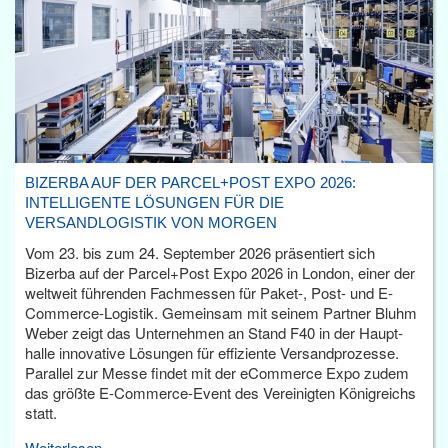
BIZERBA AUF DER PARCEL+POST EXPO 2026:
INTELLIGENTE LÖSUNGEN FÜR DIE
VERSANDLOGISTIK VON MORGEN
Vom 23. bis zum 24. September 2026 präsentiert sich
Bizerba auf der Parcel+Post Expo 2026 in London, einer der
weltweit führenden Fachmessen für Paket-, Post- und E-
Commerce-Logistik. Gemeinsam mit seinem Partner Bluhm
Weber zeigt das Unternehmen an Stand F40 in der Haupt­
halle innovative Lösungen für effiziente Versandprozesse.
Parallel zur Messe findet mit der eCommerce Expo zudem
das größte E-Commerce-Event des Vereinigten Königreichs
statt.
Weiterlesen...