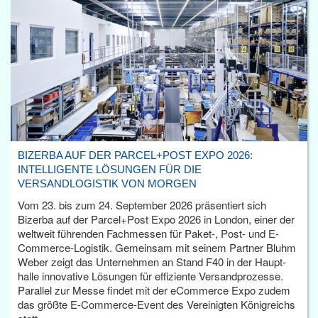
BIZERBA AUF DER PARCEL+POST EXPO 2026:
INTELLIGENTE LÖSUNGEN FÜR DIE
VERSANDLOGISTIK VON MORGEN
Vom 23. bis zum 24. September 2026 präsentiert sich
Bizerba auf der Parcel+Post Expo 2026 in London, einer der
weltweit führenden Fachmessen für Paket-, Post- und E-
Commerce-Logistik. Gemeinsam mit seinem Partner Bluhm
Weber zeigt das Unternehmen an Stand F40 in der Haupt­
halle innovative Lösungen für effiziente Versandprozesse.
Parallel zur Messe findet mit der eCommerce Expo zudem
das größte E-Commerce-Event des Vereinigten Königreichs